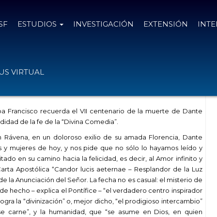
SF
ESTUDIOS
INVESTIGACIÓN
EXTENSIÓN
INT
ernae” en el VII centenario de la muerte
S VIRTUAL
apa Francisco recuerda el VII centenario de la muerte de Dante
ndidad de la fe de la “Divina Comedia”.
 Rávena, en un doloroso exilio de su amada Florencia, Dante
 y mujeres de hoy, y nos pide que no sólo lo hayamos leído y
do en su camino hacia la felicidad, es decir, al Amor infinito y
Carta Apostólica “Candor lucis aeternae – Resplandor de la Luz
 la Anunciación del Señor. La fecha no es casual: el misterio de
 de hecho – explica el Pontífice – “el verdadero centro inspirador
ogra la “divinización” o, mejor dicho, “el prodigioso intercambio”
ose carne”, y la humanidad, que “se asume en Dios, en quien