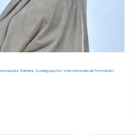
econquista
,
Rafaela
,
Gualeguaychú
,
Vicerrectorado de Formación
,