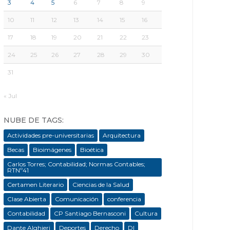
3
4
5
6
7
8
9
10
11
12
13
14
15
16
17
18
19
20
21
22
23
24
25
26
27
28
29
30
31
« Jul
NUBE DE TAGS:
Actividades pre-universitarias
Arquitectura
Becas
Bioimágenes
Bioética
Carlos Torres; Contabilidad; Normas Contables;
RTNº41
Certamen Literario
Ciencias de la Salud
Clase Abierta
Comunicación
conferencia
Contabilidad
CP Santiago Bernasconi
Cultura
Dante Alghieri
Deportes
Derecho
DI