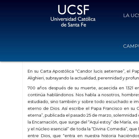
LA UC
Carta Apostólica “Candor lucis aet
CAMPU
de Dante Alighieri
29 de marzo de 2021
Volver
En su Carta Apostólica “Candor lucis aeternae”, el P
Alighieri, subrayando la actualidad, perennidad y profu
700 años después de su muerte, acaecida en 1321 en
continúa hablándonos. Nos habla a nosotros, hombres
estudiado, sino también y sobre todo escuchado e imita
eterno de Dios. Así escribe el Papa Francisco en su 
eterna”, publicada el pasado 25 de marzo, solemnidad de
la Encarnación, que surge del “Aquí estoy” de María, es
y el núcleo esencial” de toda la “Divina Comedia”, que l
entre Dios, que “entra en nuestra historia haciénd