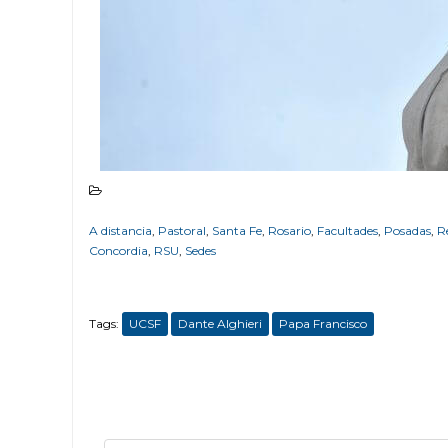
A distancia
,
Pastoral
,
Santa Fe
,
Rosario
,
Facultades
,
Posadas
,
R
Concordia
,
RSU
,
Sedes
Tags:
UCSF
Dante Alghieri
Papa Francisco