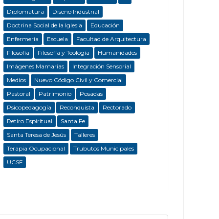
Diplomatura
Diseño Industrial
Doctrina Social de la Iglesia
Educación
Enfermeria
Escuela
Facultad de Arquitectura
Filosofía
Filosofía y Teología
Humanidades
Imágenes Mamarias
Integración Sensorial
Medios
Nuevo Código Civil y Comercial
Pastoral
Patrimonio
Posadas
Psicopedagogía
Reconquista
Rectorado
Retiro Espiritual
Santa Fe
Santa Teresa de Jesús
Talleres
Terapia Ocupacional
Trubutos Municipales
UCSF