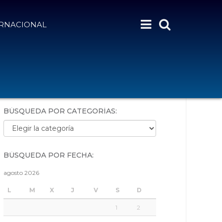
ERNACIONAL
BÚSQUEDA POR PALABRAS:
BÚSQUEDA POR CATEGORÍAS:
Búsqueda por categorías:
BÚSQUEDA POR FECHA:
agosto 2026
L
M
X
J
V
S
D
1
2