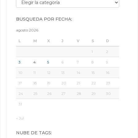
Búsqueda por categorías:
BÚSQUEDA POR FECHA:
agosto 2026
L
M
X
J
V
S
D
1
2
3
4
5
6
7
8
9
10
11
12
13
14
15
16
17
18
19
20
21
22
23
24
25
26
27
28
29
30
31
« Jul
NUBE DE TAGS: