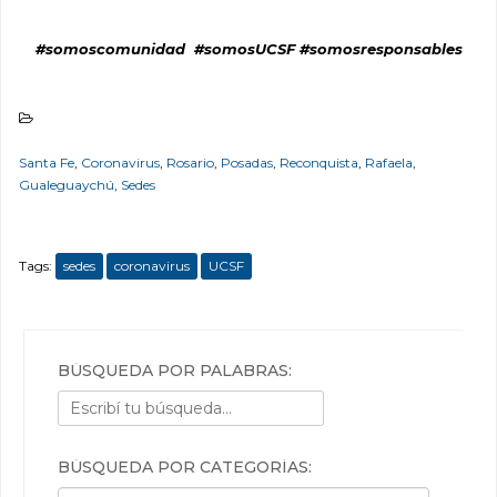
#somoscomunidad #somosUCSF #somosresponsables
Santa Fe
,
Coronavirus
,
Rosario
,
Posadas
,
Reconquista
,
Rafaela
,
Gualeguaychú
,
Sedes
Tags:
sedes
coronavirus
UCSF
BÚSQUEDA POR PALABRAS:
BÚSQUEDA POR CATEGORÍAS: