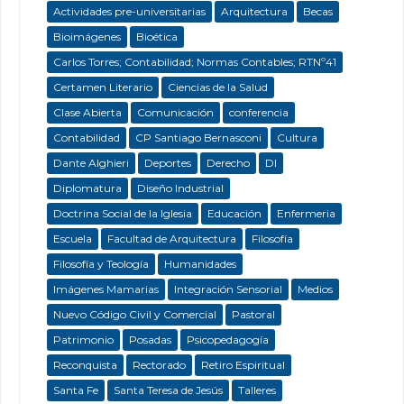
Actividades pre-universitarias
Arquitectura
Becas
Bioimágenes
Bioética
Carlos Torres; Contabilidad; Normas Contables; RTNº41
Certamen Literario
Ciencias de la Salud
Clase Abierta
Comunicación
conferencia
Contabilidad
CP Santiago Bernasconi
Cultura
Dante Alghieri
Deportes
Derecho
DI
Diplomatura
Diseño Industrial
Doctrina Social de la Iglesia
Educación
Enfermeria
Escuela
Facultad de Arquitectura
Filosofía
Filosofía y Teología
Humanidades
Imágenes Mamarias
Integración Sensorial
Medios
Nuevo Código Civil y Comercial
Pastoral
Patrimonio
Posadas
Psicopedagogía
Reconquista
Rectorado
Retiro Espiritual
Santa Fe
Santa Teresa de Jesús
Talleres