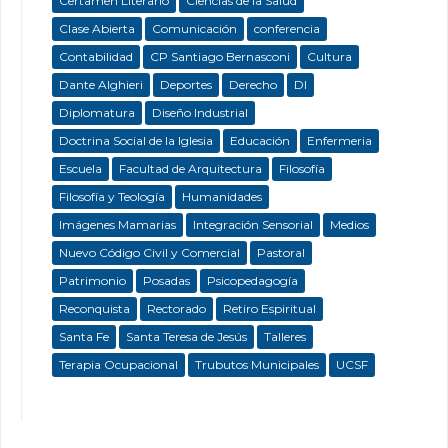
Certamen Literario
Ciencias de la Salud
Clase Abierta
Comunicación
conferencia
Contabilidad
CP Santiago Bernasconi
Cultura
Dante Alghieri
Deportes
Derecho
DI
Diplomatura
Diseño Industrial
Doctrina Social de la Iglesia
Educación
Enfermeria
Escuela
Facultad de Arquitectura
Filosofía
Filosofía y Teología
Humanidades
Imágenes Mamarias
Integración Sensorial
Medios
Nuevo Código Civil y Comercial
Pastoral
Patrimonio
Posadas
Psicopedagogía
Reconquista
Rectorado
Retiro Espiritual
Santa Fe
Santa Teresa de Jesús
Talleres
Terapia Ocupacional
Trubutos Municipales
UCSF