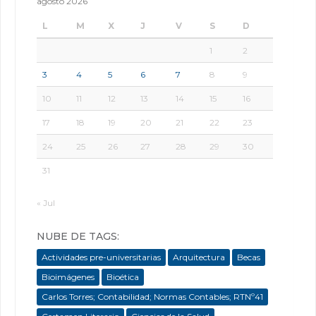
agosto 2026
L
M
X
J
V
S
D
1
2
3
4
5
6
7
8
9
10
11
12
13
14
15
16
17
18
19
20
21
22
23
24
25
26
27
28
29
30
31
« Jul
NUBE DE TAGS:
Actividades pre-universitarias
Arquitectura
Becas
Bioimágenes
Bioética
Carlos Torres; Contabilidad; Normas Contables; RTNº41