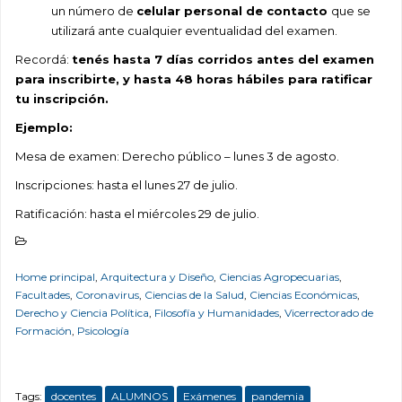
un número de
celular personal de contacto
que se
utilizará ante cualquier eventualidad del examen.
Recordá:
tenés hasta 7 días corridos antes del examen
para inscribirte, y hasta 48 horas hábiles para ratificar
tu inscripción.
Ejemplo:
Mesa de examen: Derecho público – lunes 3 de agosto.
Inscripciones: hasta el lunes 27 de julio.
Ratificación: hasta el miércoles 29 de julio.
Home principal
,
Arquitectura y Diseño
,
Ciencias Agropecuarias
,
Facultades
,
Coronavirus
,
Ciencias de la Salud
,
Ciencias Económicas
,
Derecho y Ciencia Política
,
Filosofía y Humanidades
,
Vicerrectorado de
Formación
,
Psicología
Tags:
docentes
ALUMNOS
Exámenes
pandemia