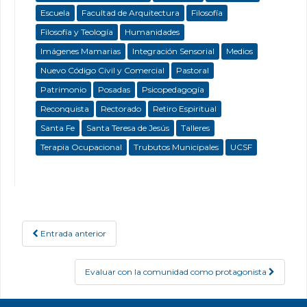
Escuela
Facultad de Arquitectura
Filosofía
Filosofía y Teología
Humanidades
Imágenes Mamarias
Integración Sensorial
Medios
Nuevo Código Civil y Comercial
Pastoral
Patrimonio
Posadas
Psicopedagogía
Reconquista
Rectorado
Retiro Espiritual
Santa Fe
Santa Teresa de Jesús
Talleres
Terapia Ocupacional
Trubutos Municipales
UCSF
Entrada anterior
Post navigation
Evaluar con la comunidad como protagonista