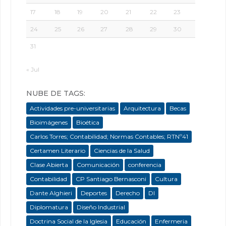
17
18
19
20
21
22
23
24
25
26
27
28
29
30
31
« Jul
NUBE DE TAGS:
Actividades pre-universitarias
Arquitectura
Becas
Bioimágenes
Bioética
Carlos Torres; Contabilidad; Normas Contables; RTNº41
Certamen Literario
Ciencias de la Salud
Clase Abierta
Comunicación
conferencia
Contabilidad
CP Santiago Bernasconi
Cultura
Dante Alghieri
Deportes
Derecho
DI
Diplomatura
Diseño Industrial
Doctrina Social de la Iglesia
Educación
Enfermeria