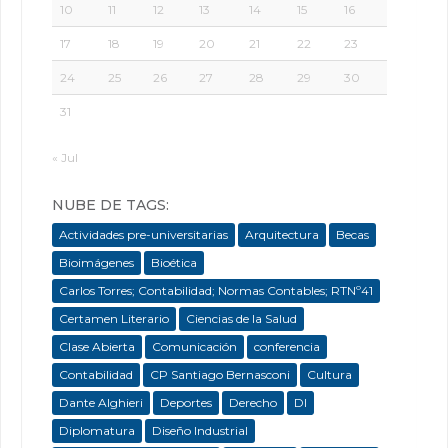
10
11
12
13
14
15
16
17
18
19
20
21
22
23
24
25
26
27
28
29
30
31
« Jul
NUBE DE TAGS:
Actividades pre-universitarias
Arquitectura
Becas
Bioimágenes
Bioética
Carlos Torres; Contabilidad; Normas Contables; RTNº41
Certamen Literario
Ciencias de la Salud
Clase Abierta
Comunicación
conferencia
Contabilidad
CP Santiago Bernasconi
Cultura
Dante Alghieri
Deportes
Derecho
DI
Diplomatura
Diseño Industrial