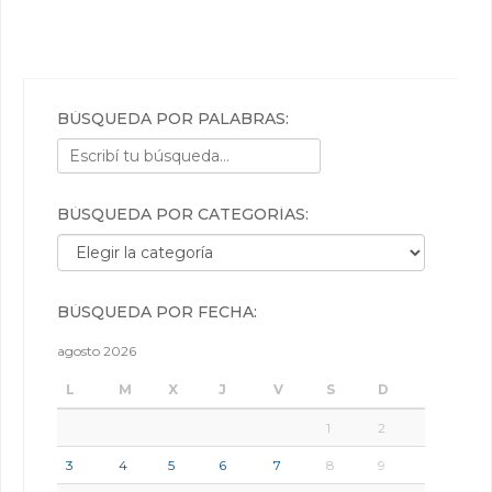
BÚSQUEDA POR PALABRAS:
BÚSQUEDA POR CATEGORÍAS:
Búsqueda por categorías:
BÚSQUEDA POR FECHA:
agosto 2026
L
M
X
J
V
S
D
1
2
3
4
5
6
7
8
9