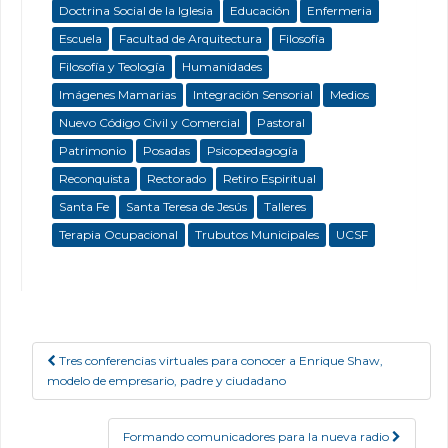
Doctrina Social de la Iglesia
Educación
Enfermeria
Escuela
Facultad de Arquitectura
Filosofía
Filosofía y Teología
Humanidades
Imágenes Mamarias
Integración Sensorial
Medios
Nuevo Código Civil y Comercial
Pastoral
Patrimonio
Posadas
Psicopedagogía
Reconquista
Rectorado
Retiro Espiritual
Santa Fe
Santa Teresa de Jesús
Talleres
Terapia Ocupacional
Trubutos Municipales
UCSF
Tres conferencias virtuales para conocer a Enrique Shaw,
Post navigation
modelo de empresario, padre y ciudadano
Formando comunicadores para la nueva radio