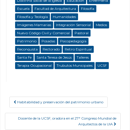
Doctrina Social de la Iglesia
Educación
Enfermeria
Escuela
Facultad de Arquitectura
Filosofía
Filosofía y Teología
Humanidades
Imágenes Mamarias
Integración Sensorial
Medios
Nuevo Código Civil y Comercial
Pastoral
Patrimonio
Posadas
Psicopedagogía
Reconquista
Rectorado
Retiro Espiritual
Santa Fe
Santa Teresa de Jesús
Talleres
Terapia Ocupacional
Trubutos Municipales
UCSF
Habitabilidad y preservación del patrimonio urbano
Post navigation
Docente de la UCSF, oradora en el 27° Congreso Mundial de
Arquitectos de la UIA