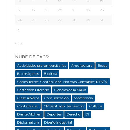
10
11
12
13
14
15
16
17
18
19
20
21
22
23
24
25
26
27
28
29
30
31
« Jul
NUBE DE TAGS:
Actividades pre-universitarias
Arquitectura
Becas
Bioimágenes
Bioética
Carlos Torres; Contabilidad; Normas Contables; RTNº41
Certamen Literario
Ciencias de la Salud
Clase Abierta
Comunicación
conferencia
Contabilidad
CP Santiago Bernasconi
Cultura
Dante Alghieri
Deportes
Derecho
DI
Diplomatura
Diseño Industrial