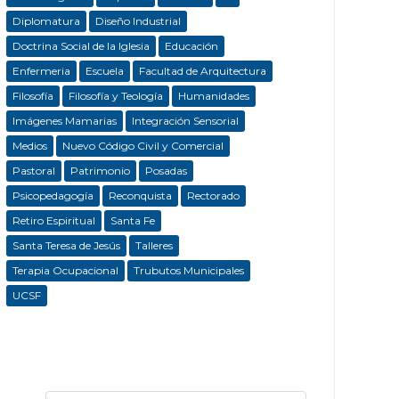
Diplomatura
Diseño Industrial
Doctrina Social de la Iglesia
Educación
Enfermeria
Escuela
Facultad de Arquitectura
Filosofía
Filosofía y Teología
Humanidades
Imágenes Mamarias
Integración Sensorial
Medios
Nuevo Código Civil y Comercial
Pastoral
Patrimonio
Posadas
Psicopedagogía
Reconquista
Rectorado
Retiro Espiritual
Santa Fe
Santa Teresa de Jesús
Talleres
Terapia Ocupacional
Trubutos Municipales
UCSF