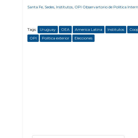
Santa Fe
,
Sedes
,
Institutos
,
OPI Observartorio de Política Inter
Tags:
Uruguay
OEA
America Latina
Institutos
Coop
OPI
Política exterior
Elecciones