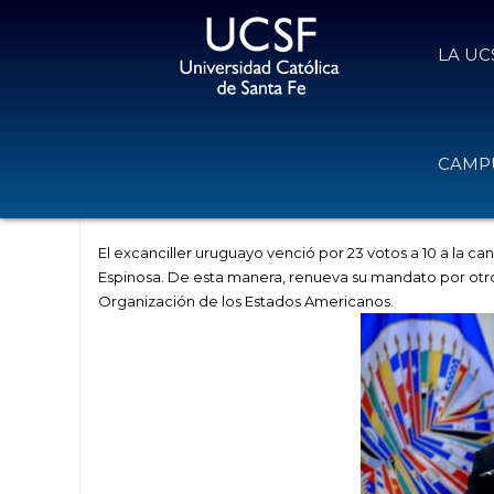
LA UC
Luis Almagro fue reelegido por ot
CAMPU
de la OEA.
20 de marzo de 2020
Volver
El excanciller uruguayo venció por 23 votos a 10 a la c
Espinosa. De esta manera, renueva su mandato por otro
Organización de los Estados Americanos.