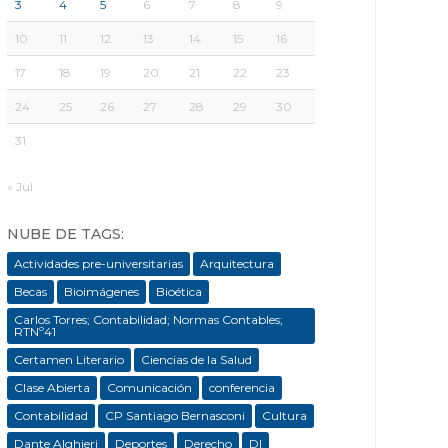
3
4
5
6
7
8
9
10
11
12
13
14
15
16
17
18
19
20
21
22
23
24
25
26
27
28
29
30
31
« Jul
NUBE DE TAGS:
Actividades pre-universitarias
Arquitectura
Becas
Bioimágenes
Bioética
Carlos Torres; Contabilidad; Normas Contables;
RTNº41
Certamen Literario
Ciencias de la Salud
Clase Abierta
Comunicación
conferencia
Contabilidad
CP Santiago Bernasconi
Cultura
Dante Alghieri
Deportes
Derecho
DI