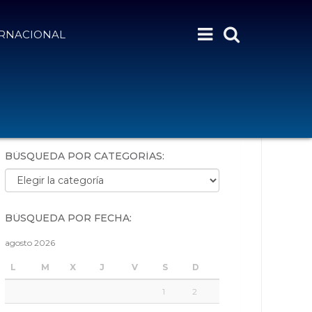
ERNACIONAL
BÚSQUEDA POR PALABRAS:
BÚSQUEDA POR CATEGORÍAS:
Búsqueda por categorías:
BÚSQUEDA POR FECHA:
agosto 2026
L
M
X
J
V
S
D
1
2