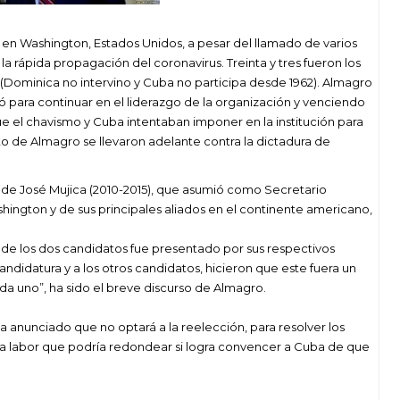
 en Washington, Estados Unidos, a pesar del llamado de varios
a rápida propagación del coronavirus. Treinta y tres fueron los
Dominica no intervino y Cuba no participa desde 1962). Almagro
ió para continuar en el liderazgo de la organización y venciendo
e el chavismo y Cuba intentaban imponer en la institución para
to de Almagro se llevaron adelante contra la dictadura de
 de José Mujica (2010-2015), que asumió como Secretario
ington y de sus principales aliados en el continente americano,
 de los dos candidatos fue presentado por sus respectivos
andidatura y a los otros candidatos, hicieron que este fuera un
a uno”, ha sido el breve discurso de Almagro.
 anunciado que no optará a la reelección, para resolver los
na labor que podría redondear si logra convencer a Cuba de que