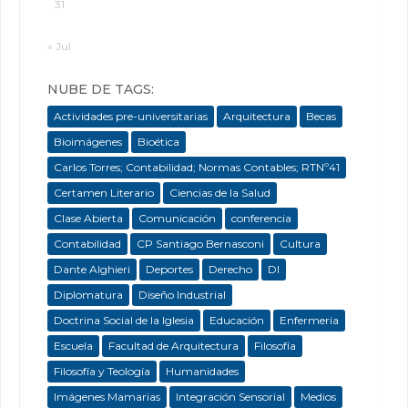
31
« Jul
NUBE DE TAGS:
Actividades pre-universitarias
Arquitectura
Becas
Bioimágenes
Bioética
Carlos Torres; Contabilidad; Normas Contables; RTNº41
Certamen Literario
Ciencias de la Salud
Clase Abierta
Comunicación
conferencia
Contabilidad
CP Santiago Bernasconi
Cultura
Dante Alghieri
Deportes
Derecho
DI
Diplomatura
Diseño Industrial
Doctrina Social de la Iglesia
Educación
Enfermeria
Escuela
Facultad de Arquitectura
Filosofía
Filosofía y Teología
Humanidades
Imágenes Mamarias
Integración Sensorial
Medios