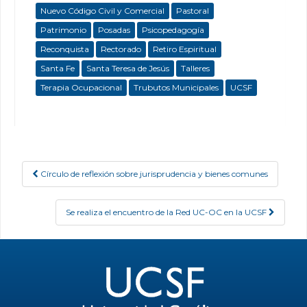
Nuevo Código Civil y Comercial
Pastoral
Patrimonio
Posadas
Psicopedagogía
Reconquista
Rectorado
Retiro Espiritual
Santa Fe
Santa Teresa de Jesús
Talleres
Terapia Ocupacional
Trubutos Municipales
UCSF
Círculo de reflexión sobre jurisprudencia y bienes comunes
Post navigation
Se realiza el encuentro de la Red UC-OC en la UCSF