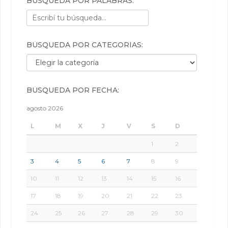
BÚSQUEDA POR PALABRAS:
BÚSQUEDA POR CATEGORÍAS:
Búsqueda por categorías:
BÚSQUEDA POR FECHA:
agosto 2026
L
M
X
J
V
S
D
1
2
3
4
5
6
7
8
9
10
11
12
13
14
15
16
17
18
19
20
21
22
23
24
25
26
27
28
29
30