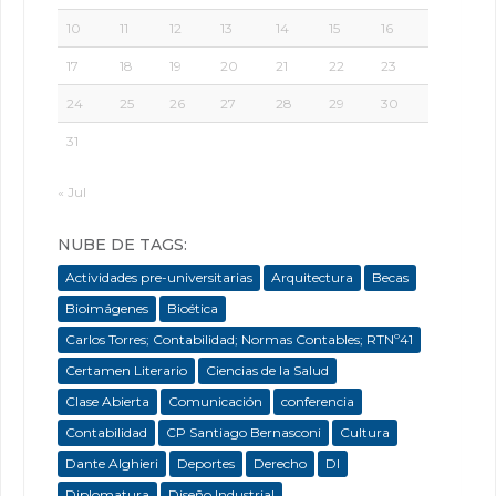
10
11
12
13
14
15
16
17
18
19
20
21
22
23
24
25
26
27
28
29
30
31
« Jul
NUBE DE TAGS:
Actividades pre-universitarias
Arquitectura
Becas
Bioimágenes
Bioética
Carlos Torres; Contabilidad; Normas Contables; RTNº41
Certamen Literario
Ciencias de la Salud
Clase Abierta
Comunicación
conferencia
Contabilidad
CP Santiago Bernasconi
Cultura
Dante Alghieri
Deportes
Derecho
DI
Diplomatura
Diseño Industrial