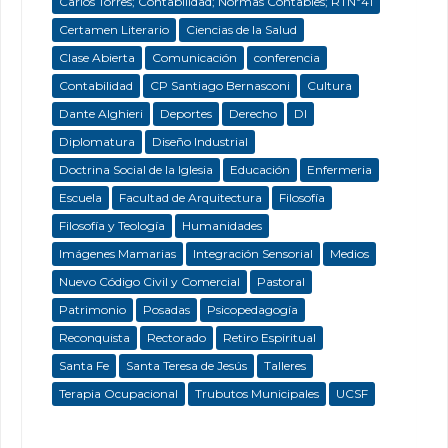
Carlos Torres; Contabilidad; Normas Contables; RTNº41
Certamen Literario
Ciencias de la Salud
Clase Abierta
Comunicación
conferencia
Contabilidad
CP Santiago Bernasconi
Cultura
Dante Alghieri
Deportes
Derecho
DI
Diplomatura
Diseño Industrial
Doctrina Social de la Iglesia
Educación
Enfermeria
Escuela
Facultad de Arquitectura
Filosofía
Filosofía y Teología
Humanidades
Imágenes Mamarias
Integración Sensorial
Medios
Nuevo Código Civil y Comercial
Pastoral
Patrimonio
Posadas
Psicopedagogía
Reconquista
Rectorado
Retiro Espiritual
Santa Fe
Santa Teresa de Jesús
Talleres
Terapia Ocupacional
Trubutos Municipales
UCSF