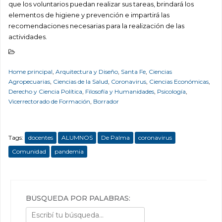
que los voluntarios puedan realizar sus tareas, brindará los
elementos de higiene y prevención e impartirá las
recomendaciones necesarias para la realización de las
actividades.
Home principal
,
Arquitectura y Diseño
,
Santa Fe
,
Ciencias
Agropecuarias
,
Ciencias de la Salud
,
Coronavirus
,
Ciencias Económicas
,
Derecho y Ciencia Política
,
Filosofía y Humanidades
,
Psicología
,
Vicerrectorado de Formación
,
Borrador
Tags:
docentes
ALUMNOS
De Palma
coronavirus
Comunidad
pandemia
BÚSQUEDA POR PALABRAS: