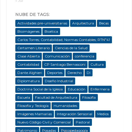
« Jul
NUBE DE TAGS:
Actividades pre-universitarias
Arquitectura
Becas
Bioimágenes
Bioética
Carlos Torres; Contabilidad; Normas Contables; RTNº41
Certamen Literario
Ciencias de la Salud
Clase Abierta
Comunicación
conferencia
Contabilidad
CP Santiago Bernasconi
Cultura
Dante Alghieri
Deportes
Derecho
DI
Diplomatura
Diseño Industrial
Doctrina Social de la Iglesia
Educación
Enfermeria
Escuela
Facultad de Arquitectura
Filosofía
Filosofía y Teología
Humanidades
Imágenes Mamarias
Integración Sensorial
Medios
Nuevo Código Civil y Comercial
Pastoral
Patrimonio
Posadas
Psicopedagogía