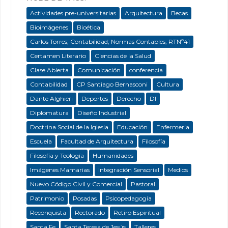
Actividades pre-universitarias
Arquitectura
Becas
Bioimágenes
Bioética
Carlos Torres; Contabilidad; Normas Contables; RTNº41
Certamen Literario
Ciencias de la Salud
Clase Abierta
Comunicación
conferencia
Contabilidad
CP Santiago Bernasconi
Cultura
Dante Alghieri
Deportes
Derecho
DI
Diplomatura
Diseño Industrial
Doctrina Social de la Iglesia
Educación
Enfermeria
Escuela
Facultad de Arquitectura
Filosofía
Filosofía y Teología
Humanidades
Imágenes Mamarias
Integración Sensorial
Medios
Nuevo Código Civil y Comercial
Pastoral
Patrimonio
Posadas
Psicopedagogía
Reconquista
Rectorado
Retiro Espiritual
Santa Fe
Santa Teresa de Jesús
Talleres