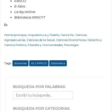
EBSCO
E-libro
La ley online
Biblioteca MINCYT
Home principal
,
Arquitectura y Diseño
,
Santa Fe
,
Ciencias
Agropecuarias
,
Ciencias de la Salud
,
Ciencias Económicas
,
Derecho y
Ciencia Política
,
Filosofía y Humanidades
,
Psicología
Tags:
docentes
ALUMNOS
biblioteca
BÚSQUEDA POR PALABRAS:
BÚSQUEDA POR CATEGORÍAS: