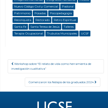
Nuevo Código Civil y Comercial
Pastoral
Patrimonio
Posadas
Psicopedagogía
Reconquista
Rectorado
Retiro Espiritual
Santa Fe
Santa Teresa de Jesús
Talleres
Terapia Ocupacional
Trubutos Municipales
UCSF
Workshop sobre “El relato de vida como herramienta de
Post navigation
investigación cualitativa”
Comenzaron los festejos de los graduados 2024