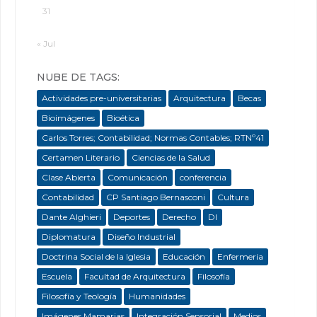
31
« Jul
NUBE DE TAGS:
Actividades pre-universitarias
Arquitectura
Becas
Bioimágenes
Bioética
Carlos Torres; Contabilidad; Normas Contables; RTNº41
Certamen Literario
Ciencias de la Salud
Clase Abierta
Comunicación
conferencia
Contabilidad
CP Santiago Bernasconi
Cultura
Dante Alghieri
Deportes
Derecho
DI
Diplomatura
Diseño Industrial
Doctrina Social de la Iglesia
Educación
Enfermeria
Escuela
Facultad de Arquitectura
Filosofía
Filosofía y Teología
Humanidades
Imágenes Mamarias
Integración Sensorial
Medios