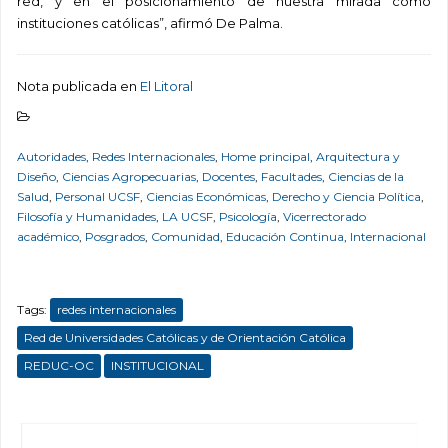
red, y en el posicionamiento de nuestra mirada como
instituciones católicas”, afirmó De Palma.
Nota publicada en
El Litoral
Autoridades
,
Redes Internacionales
,
Home principal
,
Arquitectura y
Diseño
,
Ciencias Agropecuarias
,
Docentes
,
Facultades
,
Ciencias de la
Salud
,
Personal UCSF
,
Ciencias Económicas
,
Derecho y Ciencia Política
,
Filosofía y Humanidades
,
LA UCSF
,
Psicología
,
Vicerrectorado
académico
,
Posgrados
,
Comunidad
,
Educación Continua
,
Internacional
Tags:
redes internacionales
Red de Universidades Católicas y de Orientación Católica
REDUC-OC
INSTITUCIONAL