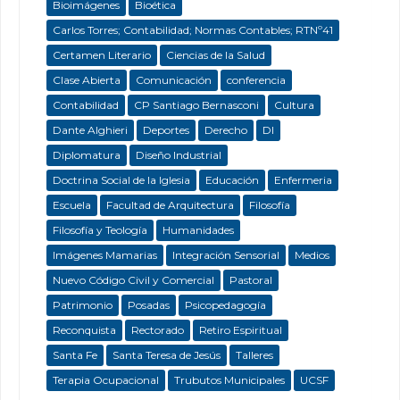
Bioimágenes
Bioética
Carlos Torres; Contabilidad; Normas Contables; RTNº41
Certamen Literario
Ciencias de la Salud
Clase Abierta
Comunicación
conferencia
Contabilidad
CP Santiago Bernasconi
Cultura
Dante Alghieri
Deportes
Derecho
DI
Diplomatura
Diseño Industrial
Doctrina Social de la Iglesia
Educación
Enfermeria
Escuela
Facultad de Arquitectura
Filosofía
Filosofía y Teología
Humanidades
Imágenes Mamarias
Integración Sensorial
Medios
Nuevo Código Civil y Comercial
Pastoral
Patrimonio
Posadas
Psicopedagogía
Reconquista
Rectorado
Retiro Espiritual
Santa Fe
Santa Teresa de Jesús
Talleres
Terapia Ocupacional
Trubutos Municipales
UCSF