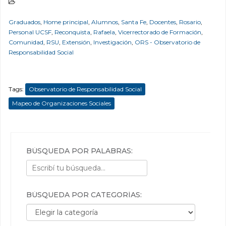
Graduados
,
Home principal
,
Alumnos
,
Santa Fe
,
Docentes
,
Rosario
,
Personal UCSF
,
Reconquista
,
Rafaela
,
Vicerrectorado de Formación
,
Comunidad
,
RSU
,
Extensión
,
Investigación
,
ORS - Observatorio de
Responsabilidad Social
Tags:
Observatorio de Responsabilidad Social
Mapeo de Organizaciones Sociales
BÚSQUEDA POR PALABRAS:
BÚSQUEDA POR CATEGORÍAS:
Búsqueda por categorías: