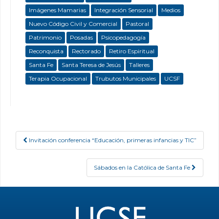
Imágenes Mamarias
Integración Sensorial
Medios
Nuevo Código Civil y Comercial
Pastoral
Patrimonio
Posadas
Psicopedagogía
Reconquista
Rectorado
Retiro Espiritual
Santa Fe
Santa Teresa de Jesús
Talleres
Terapia Ocupacional
Trubutos Municipales
UCSF
Invitación conferencia “Educación, primeras infancias y TIC”
Post navigation
Sábados en la Católica de Santa Fe