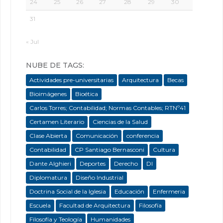
24
25
26
27
28
29
30
31
« Jul
NUBE DE TAGS:
Actividades pre-universitarias
Arquitectura
Becas
Bioimágenes
Bioética
Carlos Torres; Contabilidad; Normas Contables; RTNº41
Certamen Literario
Ciencias de la Salud
Clase Abierta
Comunicación
conferencia
Contabilidad
CP Santiago Bernasconi
Cultura
Dante Alghieri
Deportes
Derecho
DI
Diplomatura
Diseño Industrial
Doctrina Social de la Iglesia
Educación
Enfermeria
Escuela
Facultad de Arquitectura
Filosofía
Filosofía y Teología
Humanidades