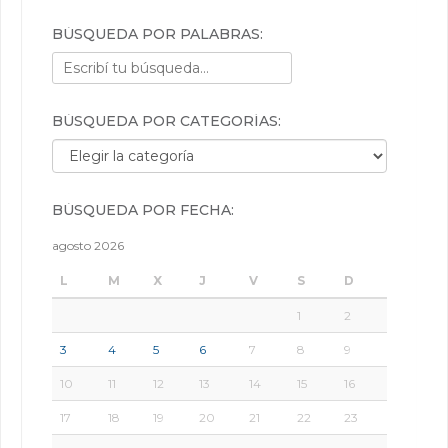
BÚSQUEDA POR PALABRAS:
BÚSQUEDA POR CATEGORÍAS:
Búsqueda por categorías:
BÚSQUEDA POR FECHA:
agosto 2026
L
M
X
J
V
S
D
1
2
3
4
5
6
7
8
9
10
11
12
13
14
15
16
17
18
19
20
21
22
23