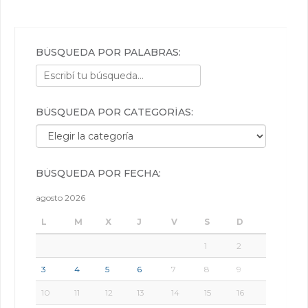
BÚSQUEDA POR PALABRAS:
BÚSQUEDA POR CATEGORÍAS:
Búsqueda por categorías:
BÚSQUEDA POR FECHA:
agosto 2026
L
M
X
J
V
S
D
1
2
3
4
5
6
7
8
9
10
11
12
13
14
15
16