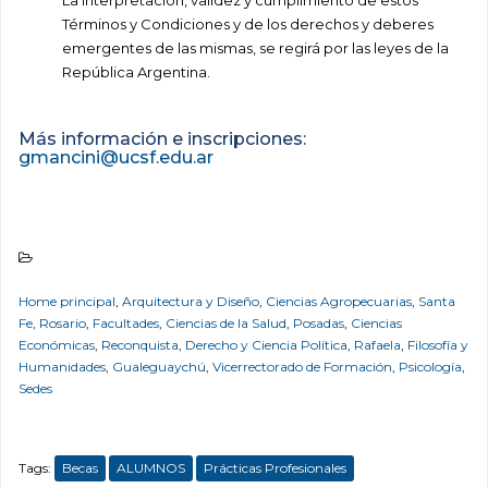
La interpretación, validez y cumplimiento de estos
Términos y Condiciones y de los derechos y deberes
emergentes de las mismas, se regirá por las leyes de la
República Argentina.
Más información e inscripciones:
gmancini@ucsf.edu.ar
Home principal
,
Arquitectura y Diseño
,
Ciencias Agropecuarias
,
Santa
Fe
,
Rosario
,
Facultades
,
Ciencias de la Salud
,
Posadas
,
Ciencias
Económicas
,
Reconquista
,
Derecho y Ciencia Política
,
Rafaela
,
Filosofía y
Humanidades
,
Gualeguaychú
,
Vicerrectorado de Formación
,
Psicología
,
Sedes
Tags:
Becas
ALUMNOS
Prácticas Profesionales