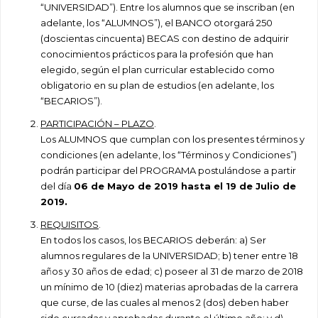
“UNIVERSIDAD”). Entre los alumnos que se inscriban (en
adelante, los “ALUMNOS”), el BANCO otorgará 250
(doscientas cincuenta) BECAS con destino de adquirir
conocimientos prácticos para la profesión que han
elegido, según el plan curricular establecido como
obligatorio en su plan de estudios (en adelante, los
“BECARIOS”).
PARTICIPACIÓN – PLAZO
.
Los ALUMNOS que cumplan con los presentes términos y
condiciones (en adelante, los “Términos y Condiciones”)
podrán participar del PROGRAMA postulándose a partir
del día
06 de Mayo de 2019 hasta el 19 de Julio de
2019.
REQUISITOS
.
En todos los casos, los BECARIOS deberán: a) Ser
alumnos regulares de la UNIVERSIDAD; b) tener entre 18
años y 30 años de edad; c) poseer al 31 de marzo de 2018
un mínimo de 10 (diez) materias aprobadas de la carrera
que curse, de las cuales al menos 2 (dos) deben haber