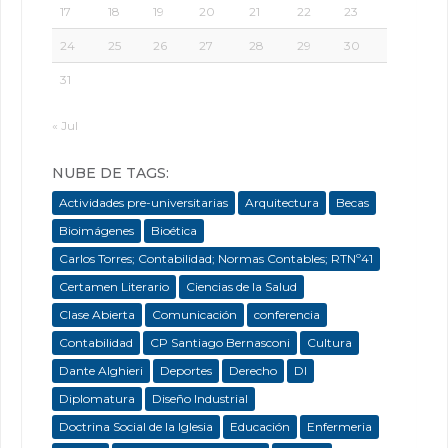
17
18
19
20
21
22
23
24
25
26
27
28
29
30
31
« Jul
NUBE DE TAGS:
Actividades pre-universitarias
Arquitectura
Becas
Bioimágenes
Bioética
Carlos Torres; Contabilidad; Normas Contables; RTNº41
Certamen Literario
Ciencias de la Salud
Clase Abierta
Comunicación
conferencia
Contabilidad
CP Santiago Bernasconi
Cultura
Dante Alghieri
Deportes
Derecho
DI
Diplomatura
Diseño Industrial
Doctrina Social de la Iglesia
Educación
Enfermeria