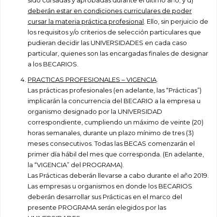
sido cursadas y aprobadas durante el último año; y d)
deberán estar en condiciones curriculares de poder
cursar la materia práctica profesional
. Ello, sin perjuicio de
los requisitos y/o criterios de selección particulares que
pudieran decidir las UNIVERSIDADES en cada caso
particular, quienes son las encargadas finales de designar
a los BECARIOS.
PRACTICAS PROFESIONALES – VIGENCIA
.
Las prácticas profesionales (en adelante, las “Prácticas”)
implicarán la concurrencia del BECARIO a la empresa u
organismo designado por la UNIVERSIDAD
correspondiente, cumpliendo un máximo de veinte (20)
horas semanales, durante un plazo mínimo de tres (3)
meses consecutivos. Todas las BECAS comenzarán el
primer día hábil del mes que corresponda. (En adelante,
la “VIGENCIA” del PROGRAMA).
Las Prácticas deberán llevarse a cabo durante el año 2019.
Las empresas u organismos en donde los BECARIOS
deberán desarrollar sus Prácticas en el marco del
presente PROGRAMA serán elegidos por las