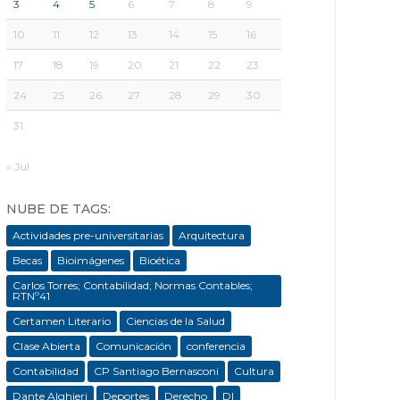
3
4
5
6
7
8
9
10
11
12
13
14
15
16
17
18
19
20
21
22
23
24
25
26
27
28
29
30
31
« Jul
NUBE DE TAGS:
Actividades pre-universitarias
Arquitectura
Becas
Bioimágenes
Bioética
Carlos Torres; Contabilidad; Normas Contables;
RTNº41
Certamen Literario
Ciencias de la Salud
Clase Abierta
Comunicación
conferencia
Contabilidad
CP Santiago Bernasconi
Cultura
Dante Alghieri
Deportes
Derecho
DI