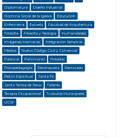
Diplomatura
Diseño Industrial
Doctrina Social de la Iglesia
Educación
Enfermeria
Escuela
Facultad de Arquitectura
Filosofía
Filosofía y Teología
Humanidades
Imágenes Mamarias
Integración Sensorial
Medios
Nuevo Código Civil y Comercial
Pastoral
Patrimonio
Posadas
Psicopedagogía
Reconquista
Rectorado
Retiro Espiritual
Santa Fe
Santa Teresa de Jesús
Talleres
Terapia Ocupacional
Trubutos Municipales
UCSF