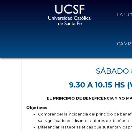
LA UC
Seminario Web: EL PRINCIPIO DE
CAMPU
BIOÉTICA
25 de julio de 2020
Volver
SÁBADO 
9.30 A 10.15 H
EL PRINCIPIO DE BENEFICENCIA Y NO M
Objetivos:
Comprender la incidencia del principio de benef
su significado en distintos autores de bioética
Diferenciar las teorías éticas que sustentan los pr