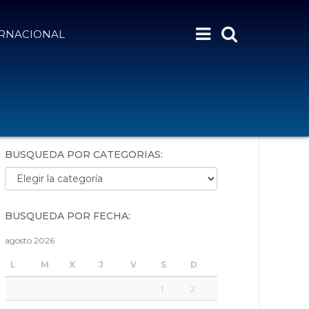
ERNACIONAL
BÚSQUEDA POR PALABRAS:
BÚSQUEDA POR CATEGORÍAS:
Búsqueda por categorías:
BÚSQUEDA POR FECHA:
agosto 2026
L
M
X
J
V
S
D
1
2