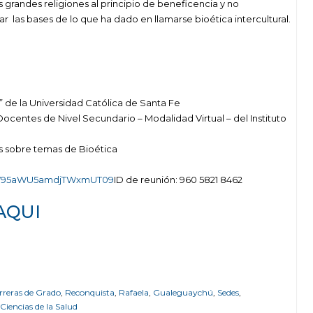
 grandes religiones al principio de beneficencia y no
las bases de lo que ha dado en llamarse bioética intercultural.
” de la Universidad Católica de Santa Fe
ocentes de Nivel Secundario – Modalidad Virtual – del Instituto
s sobre temas de Bioética
pVW95aWU5amdjTWxmUT09
ID de reunión: 960 5821 8462
AQUI
rreras de Grado
,
Reconquista
,
Rafaela
,
Gualeguaychú
,
Sedes
,
 Ciencias de la Salud