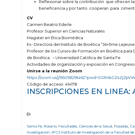
Reflexionar sobre la contribución que ofrecen las
beneficencia y por tanto cooperan para cimentar 
CV
Carmen Beatriz Ederle
Profesor Superior en Ciencias Naturales
Magister en Ética Biomédica
Ex- Directora del Instituto de Bioética “Jèrôme Lejeune
Profesor de los Cursos de Formación en Bioética para D
de Bioética – Universidad Católica de Santa Fe
Actividades de organización y exposición en Congreso
Unirse a la reunión Zoom
https://zoom.us/j/96058218462?pwd=SGRnbGZ4ZjZ
Código de acceso: 414178
INSCRIPCIONES EN LINEA:
Santa Fe
,
Rosario
,
Facultades
,
Ciencias de la Salud
,
Posadas
,
Ca
Investigación
,
IIFCS Instituto de Investigación de la Facultad de