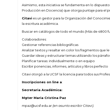
Asimismo, esta iniciativa se fundamenta en lo dispuesto 
Producción en Docencia) que otorga puntaje para el p
Citavi
es un gestor para la Organización del Conocim
la escritura académica.
Buscar en catálogos de todo el mundo.(Más de
4800
fu
Colaboradores:
Gestionar referencias bibliográficas
Analizar textos y resaltar en color los fragmentos que l
Guardar ideas y estructurar temas utilizando los párrafo
Planificar tareas: individualmente o en equipo
Escribir ponencias, informes, artículos y libros perfecto
Citavi otorgó a la UCSF la licencia para todos sus Profes
Inscripciones on line a
:
Secretaria Académica:
Mgter Maria Cristina Paz
mpaz@ucsf.edu.ar
(en asunto escribir Citavi).