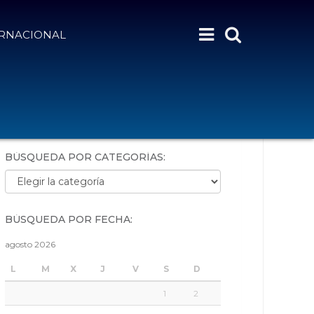
ERNACIONAL
BÚSQUEDA POR PALABRAS:
BÚSQUEDA POR CATEGORÍAS:
Búsqueda por categorías:
BÚSQUEDA POR FECHA:
agosto 2026
L
M
X
J
V
S
D
1
2