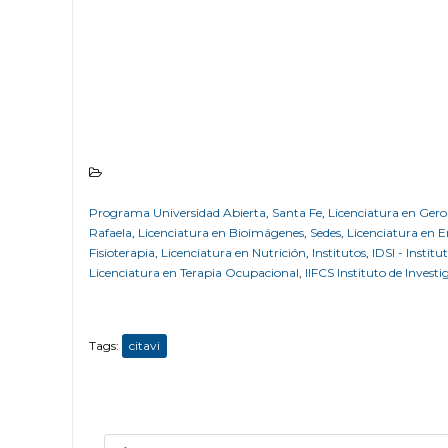
Programa Universidad Abierta
,
Santa Fe
,
Licenciatura en Ger
Rafaela
,
Licenciatura en Bioimágenes
,
Sedes
,
Licenciatura en 
Fisioterapia
,
Licenciatura en Nutrición
,
Institutos
,
IDSI - Institu
Licenciatura en Terapia Ocupacional
,
IIFCS Instituto de Investi
Tags:
citavi