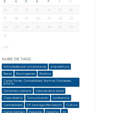
3
4
5
6
7
8
9
10
11
12
13
14
15
16
17
18
19
20
21
22
23
24
25
26
27
28
29
30
31
« Jul
NUBE DE TAGS:
Actividades pre-universitarias
Arquitectura
Becas
Bioimágenes
Bioética
Carlos Torres; Contabilidad; Normas Contables;
RTNº41
Certamen Literario
Ciencias de la Salud
Clase Abierta
Comunicación
conferencia
Contabilidad
CP Santiago Bernasconi
Cultura
Dante Alghieri
Deportes
Derecho
DI