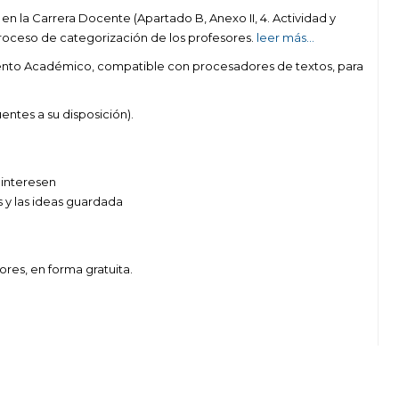
en la Carrera Docente (Apartado B, Anexo II, 4. Actividad y
roceso de categorización de los profesores.
leer más…
iento Académico, compatible con procesadores de textos, para
entes a su disposición).
e interesen
s y las ideas guardada
ores, en forma gratuita.