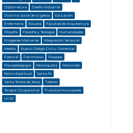
Diplomatura
Diseño Industrial
Doctrina Social de la Iglesia
Educación
Enfermeria
Escuela
Facultad de Arquitectura
Filosofía
Filosofía y Teología
Humanidades
Imágenes Mamarias
Integración Sensorial
Medios
Nuevo Código Civil y Comercial
Pastoral
Patrimonio
Posadas
Psicopedagogía
Reconquista
Rectorado
Retiro Espiritual
Santa Fe
Santa Teresa de Jesús
Talleres
Terapia Ocupacional
Trubutos Municipales
UCSF