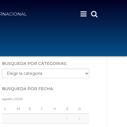
ERNACIONAL
BÚSQUEDA POR PALABRAS:
BÚSQUEDA POR CATEGORÍAS:
Búsqueda por categorías:
BÚSQUEDA POR FECHA:
agosto 2026
L
M
X
J
V
S
D
1
2