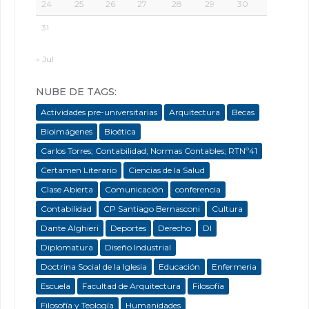
24
25
26
27
28
29
30
31
« Jul
NUBE DE TAGS:
Actividades pre-universitarias
Arquitectura
Becas
Bioimágenes
Bioética
Carlos Torres; Contabilidad; Normas Contables; RTNº41
Certamen Literario
Ciencias de la Salud
Clase Abierta
Comunicación
conferencia
Contabilidad
CP Santiago Bernasconi
Cultura
Dante Alghieri
Deportes
Derecho
DI
Diplomatura
Diseño Industrial
Doctrina Social de la Iglesia
Educación
Enfermeria
Escuela
Facultad de Arquitectura
Filosofía
Filosofía y Teología
Humanidades