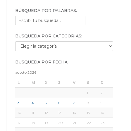
BÚSQUEDA POR PALABRAS:
BÚSQUEDA POR CATEGORÍAS:
Búsqueda por categorías:
BÚSQUEDA POR FECHA:
agosto 2026
L
M
X
J
V
S
D
1
2
3
4
5
6
7
8
9
10
11
12
13
14
15
16
17
18
19
20
21
22
23