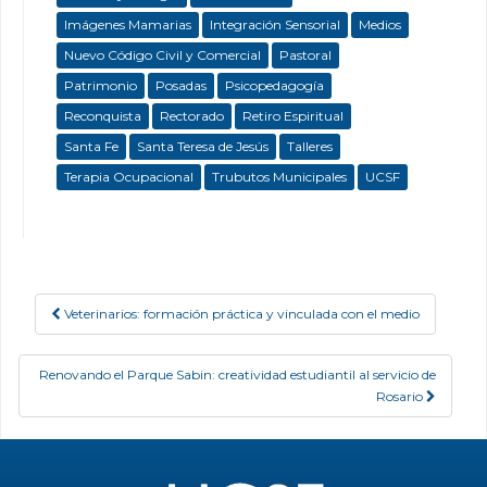
Imágenes Mamarias
Integración Sensorial
Medios
Nuevo Código Civil y Comercial
Pastoral
Patrimonio
Posadas
Psicopedagogía
Reconquista
Rectorado
Retiro Espiritual
Santa Fe
Santa Teresa de Jesús
Talleres
Terapia Ocupacional
Trubutos Municipales
UCSF
Veterinarios: formación práctica y vinculada con el medio
Post navigation
Renovando el Parque Sabin: creatividad estudiantil al servicio de
Rosario