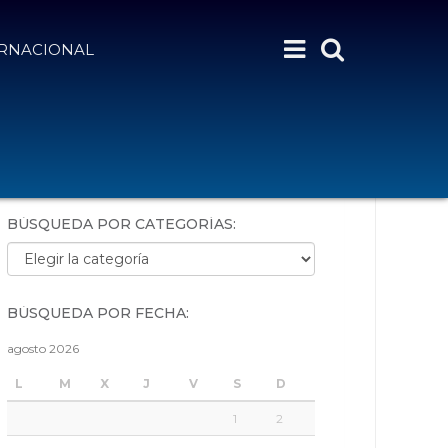
ERNACIONAL
BÚSQUEDA POR PALABRAS:
BÚSQUEDA POR CATEGORÍAS:
Búsqueda por categorías:
BÚSQUEDA POR FECHA:
agosto 2026
L
M
X
J
V
S
D
1
2