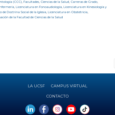
ontología (CCC)
,
Facultades
,
Ciencias de la Salud
,
Carreras de Grado
,
Enfermería
,
Licenciatura en Fonoaudiología
,
Licenciatura en Kinesiología y
to de Doctrina Social de la Iglesia
,
Licenciatura en Obstetricia
,
gación de la Facultad de Ciencias de la Salud
LA UCSF
CAMPUS VIRTUAL
CONTACTO