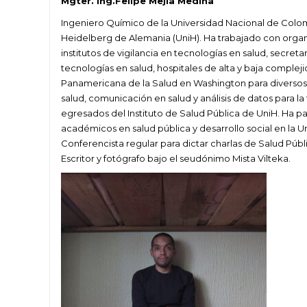
Mgter. Ing.Felipe Mejia Medina
Ingeniero Químico de la Universidad Nacional de Colom
Heidelberg de Alemania (UniH). Ha trabajado con organ
institutos de vigilancia en tecnologías en salud, secret
tecnologías en salud, hospitales de alta y baja complej
Panamericana de la Salud en Washington para diversos 
salud, comunicación en salud y análisis de datos para 
egresados del Instituto de Salud Pública de UniH. Ha 
académicos en salud pública y desarrollo social en la U
Conferencista regular para dictar charlas de Salud Púb
Escritor y fotógrafo bajo el seudónimo Mista Vilteka.