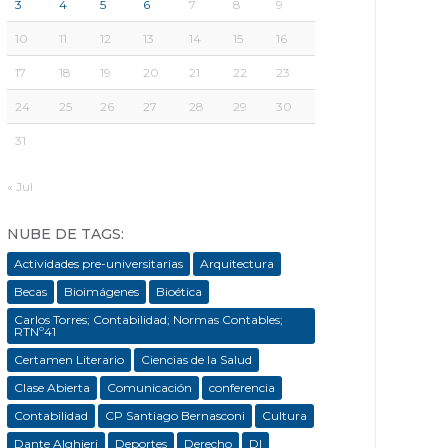
3
4
5
6
7
8
9
10
11
12
13
14
15
16
17
18
19
20
21
22
23
24
25
26
27
28
29
30
31
« Jul
NUBE DE TAGS:
Actividades pre-universitarias
Arquitectura
Becas
Bioimágenes
Bioética
Carlos Torres; Contabilidad; Normas Contables;
RTNº41
Certamen Literario
Ciencias de la Salud
Clase Abierta
Comunicación
conferencia
Contabilidad
CP Santiago Bernasconi
Cultura
Dante Alghieri
Deportes
Derecho
DI