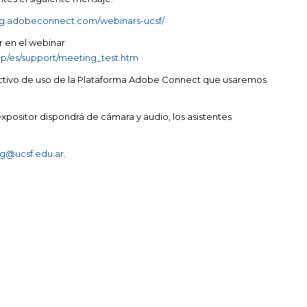
ing.adobeconnect.com/webinars-ucsf/
r en el webinar
p/es/support/meeting_test.htm
ructivo de uso de la Plataforma Adobe Connect que usaremos
l expositor dispondrá de cámara y audio, los asistentes
.
ig@ucsf.edu.ar
.