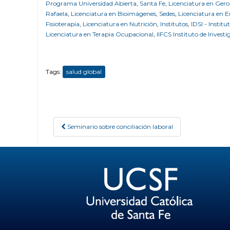
Programa Universidad Abierta
,
Santa Fe
,
Licenciatura en Ger
Rafaela
,
Licenciatura en Bioimágenes
,
Sedes
,
Licenciatura en 
Fisioterapia
,
Licenciatura en Nutrición
,
Institutos
,
IDSI - Institu
Licenciatura en Terapia Ocupacional
,
IIFCS Instituto de Investi
Tags:
salud global
Seminario sobre conciliación laboral
Post navigation