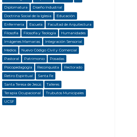
Diplomatura
Diseño Industrial
Doctrina Social de la Iglesia
Educación
Enfermeria
Escuela
Facultad de Arquitectura
Filosofía
Filosofía y Teología
Humanidades
Imágenes Mamarias
Integración Sensorial
Medios
Nuevo Código Civil y Comercial
Pastoral
Patrimonio
Posadas
Psicopedagogía
Reconquista
Rectorado
Retiro Espiritual
Santa Fe
Santa Teresa de Jesús
Talleres
Terapia Ocupacional
Trubutos Municipales
UCSF