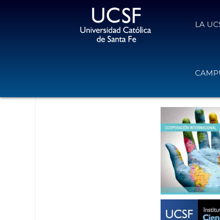
LA UC
Seminario Web: Estado, tendencias
CAMPU
en América Latina
6 de octubre de 2017
Volver