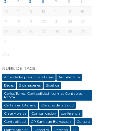
3
4
5
6
7
8
9
10
11
12
13
14
15
16
17
18
19
20
21
22
23
24
25
26
27
28
29
30
31
« Jul
NUBE DE TAGS:
Actividades pre-universitarias
Arquitectura
Becas
Bioimágenes
Bioética
Carlos Torres; Contabilidad; Normas Contables;
RTNº41
Certamen Literario
Ciencias de la Salud
Clase Abierta
Comunicación
conferencia
Contabilidad
CP Santiago Bernasconi
Cultura
Dante Alghieri
Deportes
Derecho
DI