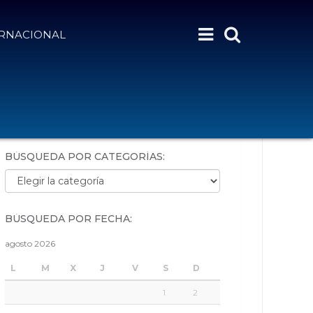
ERNACIONAL
BÚSQUEDA POR PALABRAS:
BÚSQUEDA POR CATEGORÍAS:
Búsqueda por categorías:
BÚSQUEDA POR FECHA:
agosto 2026
L
M
X
J
V
S
D
1
2