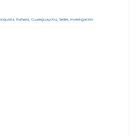
onquista
,
Rafaela
,
Gualeguaychú
,
Sedes
,
Investigación