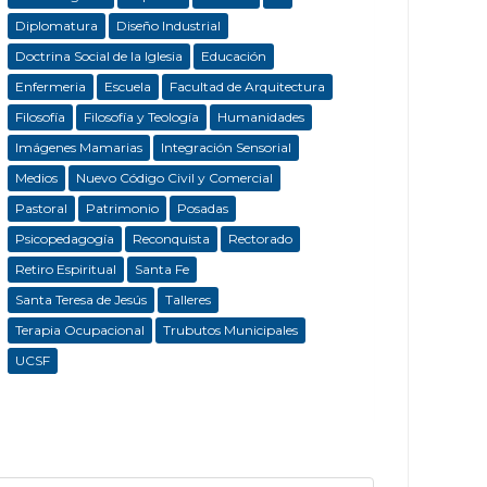
Diplomatura
Diseño Industrial
Doctrina Social de la Iglesia
Educación
Enfermeria
Escuela
Facultad de Arquitectura
Filosofía
Filosofía y Teología
Humanidades
Imágenes Mamarias
Integración Sensorial
Medios
Nuevo Código Civil y Comercial
Pastoral
Patrimonio
Posadas
Psicopedagogía
Reconquista
Rectorado
Retiro Espiritual
Santa Fe
Santa Teresa de Jesús
Talleres
Terapia Ocupacional
Trubutos Municipales
UCSF