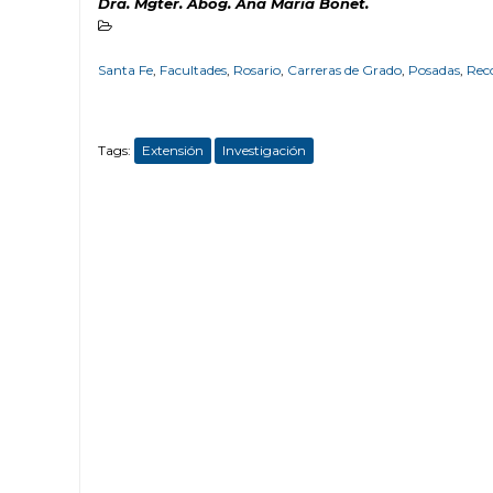
Dra. Mgter. Abog. Ana Maria Bonet.
Santa Fe
,
Facultades
,
Rosario
,
Carreras de Grado
,
Posadas
,
Rec
Tags:
Extensión
Investigación