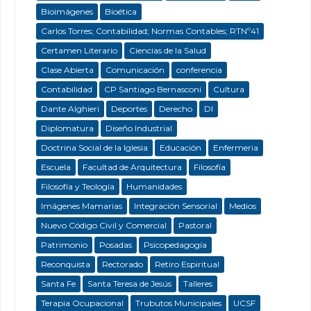
Bioimágenes
Bioética
Carlos Torres; Contabilidad; Normas Contables; RTNº41
Certamen Literario
Ciencias de la Salud
Clase Abierta
Comunicación
conferencia
Contabilidad
CP Santiago Bernasconi
Cultura
Dante Alghieri
Deportes
Derecho
DI
Diplomatura
Diseño Industrial
Doctrina Social de la Iglesia
Educación
Enfermeria
Escuela
Facultad de Arquitectura
Filosofía
Filosofía y Teología
Humanidades
Imágenes Mamarias
Integración Sensorial
Medios
Nuevo Código Civil y Comercial
Pastoral
Patrimonio
Posadas
Psicopedagogía
Reconquista
Rectorado
Retiro Espiritual
Santa Fe
Santa Teresa de Jesús
Talleres
Terapia Ocupacional
Trubutos Municipales
UCSF