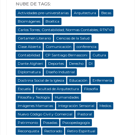
NUBE DE TAGS:
Actividades pre-universitarias
Arquitectura
Becas
Bioimágenes
Bioética
Carlos Torres; Contabilidad; Normas Contables; RTNº41
Certamen Literario
Ciencias de la Salud
Clase Abierta
Comunicación
conferencia
Contabilidad
CP Santiago Bernasconi
Cultura
Dante Alghieri
Deportes
Derecho
DI
Diplomatura
Diseño Industrial
Doctrina Social de la Iglesia
Educación
Enfermeria
Escuela
Facultad de Arquitectura
Filosofía
Filosofía y Teología
Humanidades
Imágenes Mamarias
Integración Sensorial
Medios
Nuevo Código Civil y Comercial
Pastoral
Patrimonio
Posadas
Psicopedagogía
Reconquista
Rectorado
Retiro Espiritual