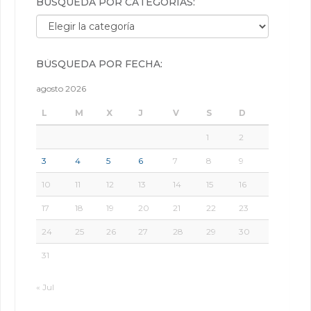
BÚSQUEDA POR CATEGORÍAS:
Búsqueda por categorías:
BÚSQUEDA POR FECHA:
agosto 2026
L
M
X
J
V
S
D
1
2
3
4
5
6
7
8
9
10
11
12
13
14
15
16
17
18
19
20
21
22
23
24
25
26
27
28
29
30
31
« Jul