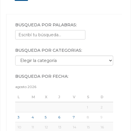
BÚSQUEDA POR PALABRAS:
BÚSQUEDA POR CATEGORÍAS:
Búsqueda por categorías:
BÚSQUEDA POR FECHA:
agosto 2026
L
M
X
J
V
S
D
1
2
3
4
5
6
7
8
9
10
11
12
13
14
15
16