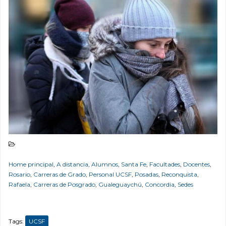
Home principal
,
A distancia
,
Alumnos
,
Santa Fe
,
Facultades
,
Docentes
,
Rosario
,
Carreras de Grado
,
Personal UCSF
,
Posadas
,
Reconquista
,
Rafaela
,
Carreras de Posgrado
,
Gualeguaychú
,
Concordia
,
Sedes
Tags:
UCSF