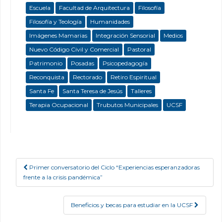
Escuela
Facultad de Arquitectura
Filosofía
Filosofía y Teología
Humanidades
Imágenes Mamarias
Integración Sensorial
Medios
Nuevo Código Civil y Comercial
Pastoral
Patrimonio
Posadas
Psicopedagogía
Reconquista
Rectorado
Retiro Espiritual
Santa Fe
Santa Teresa de Jesús
Talleres
Terapia Ocupacional
Trubutos Municipales
UCSF
Primer conversatorio del Ciclo “Experiencias esperanzadoras
Post navigation
frente a la crisis pandémica”
Beneficios y becas para estudiar en la UCSF