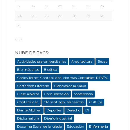
17
18
19
20
21
22
23
24
25
26
27
28
29
30
31
« Jul
NUBE DE TAGS:
Actividades pre-universitarias
Arquitectura
Becas
Bioimágenes
Bioética
Carlos Torres; Contabilidad; Normas Contables; RTNº41
Certamen Literario
Ciencias de la Salud
Clase Abierta
Comunicación
conferencia
Contabilidad
CP Santiago Bernasconi
Cultura
Dante Alghieri
Deportes
Derecho
DI
Diplomatura
Diseño Industrial
Doctrina Social de la Iglesia
Educación
Enfermeria