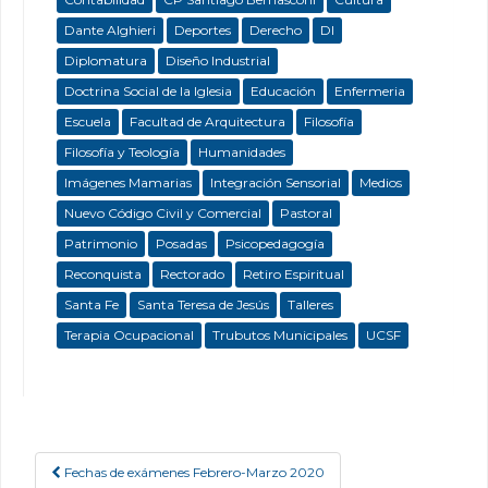
Dante Alghieri
Deportes
Derecho
DI
Diplomatura
Diseño Industrial
Doctrina Social de la Iglesia
Educación
Enfermeria
Escuela
Facultad de Arquitectura
Filosofía
Filosofía y Teología
Humanidades
Imágenes Mamarias
Integración Sensorial
Medios
Nuevo Código Civil y Comercial
Pastoral
Patrimonio
Posadas
Psicopedagogía
Reconquista
Rectorado
Retiro Espiritual
Santa Fe
Santa Teresa de Jesús
Talleres
Terapia Ocupacional
Trubutos Municipales
UCSF
Fechas de exámenes Febrero-Marzo 2020
Post navigation