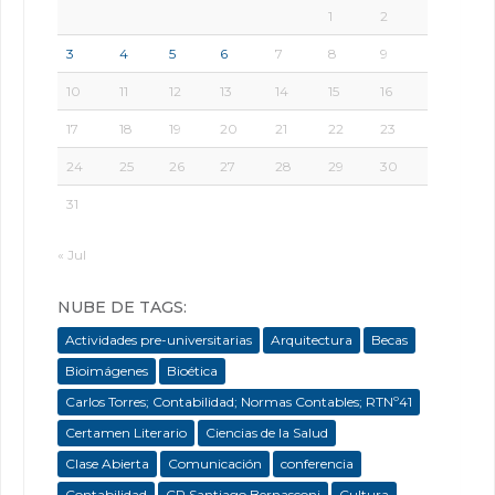
1
2
3
4
5
6
7
8
9
10
11
12
13
14
15
16
17
18
19
20
21
22
23
24
25
26
27
28
29
30
31
« Jul
NUBE DE TAGS:
Actividades pre-universitarias
Arquitectura
Becas
Bioimágenes
Bioética
Carlos Torres; Contabilidad; Normas Contables; RTNº41
Certamen Literario
Ciencias de la Salud
Clase Abierta
Comunicación
conferencia
Contabilidad
CP Santiago Bernasconi
Cultura