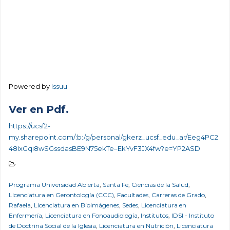
Powered by
Issuu
Ver en Pdf.
https://ucsf2-
my.sharepoint.com/:b:/g/personal/gkerz_ucsf_edu_ar/Eeg4PC2
48IxGqi8wSGssdasBE9N75ekTe–EkYvF3JX4fw?e=YP2ASD
Programa Universidad Abierta
,
Santa Fe
,
Ciencias de la Salud
,
Licenciatura en Gerontología (CCC)
,
Facultades
,
Carreras de Grado
,
Rafaela
,
Licenciatura en Bioimágenes
,
Sedes
,
Licenciatura en
Enfermería
,
Licenciatura en Fonoaudiología
,
Institutos
,
IDSI - Instituto
de Doctrina Social de la Iglesia
,
Licenciatura en Nutrición
,
Licenciatura