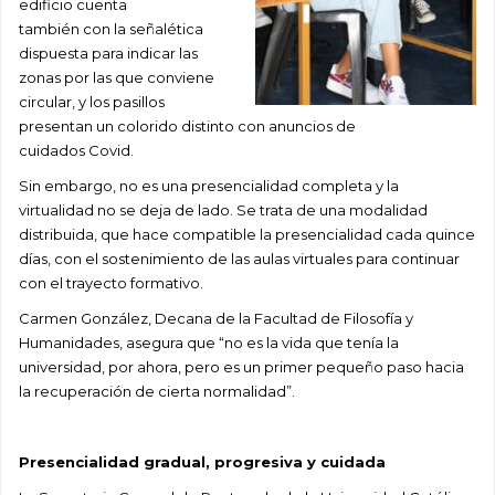
edificio
cuenta
también
con
la señalética
dispuesta para indicar
las
zonas
por
las que
convien
e
circular
, y los pasillos
presentan un colorido
distinto
con anuncios de
cuidados
Covid
.
Sin embargo,
no es una presencialidad completa y
l
a
virtualidad no se deja de lad
o. Se trata de
una modalidad
distribuida,
que hace compatible
la presencialidad cada quince
días, con el sostenimiento de las aulas virtuales para continuar
con el trayecto formativo.
Carmen González, Decana de la Facultad de Filosofía y
Humanidades
,
asegura que
“no es la vida que tenía la
universidad, por ahora, pero es un primer pequeño paso hacia
la recuperación de cierta normalidad”.
Presencialidad gradual, progresiva y cuidada