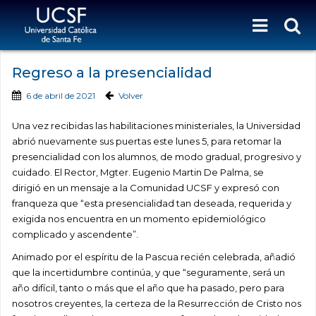
Regreso a la presencialidad
6 de abril de 2021
Volver
Una vez recibidas las habilitaciones ministeriales, la Universidad
abrió nuevamente sus puertas este lunes 5, para retomar la
presencialidad con los alumnos, de modo gradual, progresivo y
cuidado. El Rector
, Mgter. Eugenio Martin De Palma,
se
dirigió
en un mensaje
a la Comunidad
UCSF
y expresó con
franqueza
que “esta presencialidad tan deseada, requerida y
exigida nos encuentra en un momento epidemiológico
complicado y ascendente”
.
Animado por el espíritu de la Pascua recién celebrada, a
ñadió
que
la incertidumbre contin
ú
a
, y que “s
eguramente, será un
año difícil, tanto o más que el año que ha pasado, pero para
nosotros creyentes, la certeza de la Resurrección de Cristo nos