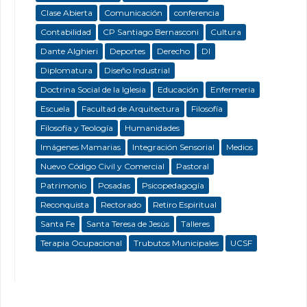
Clase Abierta
Comunicación
conferencia
Contabilidad
CP Santiago Bernasconi
Cultura
Dante Alghieri
Deportes
Derecho
DI
Diplomatura
Diseño Industrial
Doctrina Social de la Iglesia
Educación
Enfermeria
Escuela
Facultad de Arquitectura
Filosofía
Filosofía y Teología
Humanidades
Imágenes Mamarias
Integración Sensorial
Medios
Nuevo Código Civil y Comercial
Pastoral
Patrimonio
Posadas
Psicopedagogía
Reconquista
Rectorado
Retiro Espiritual
Santa Fe
Santa Teresa de Jesús
Talleres
Terapia Ocupacional
Trubutos Municipales
UCSF