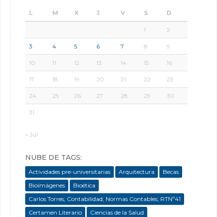
L
M
X
J
V
S
D
1
2
3
4
5
6
7
8
9
10
11
12
13
14
15
16
17
18
19
20
21
22
23
24
25
26
27
28
29
30
31
« Jul
NUBE DE TAGS:
Actividades pre-universitarias
Arquitectura
Becas
Bioimágenes
Bioética
Carlos Torres; Contabilidad; Normas Contables; RTNº41
Certamen Literario
Ciencias de la Salud