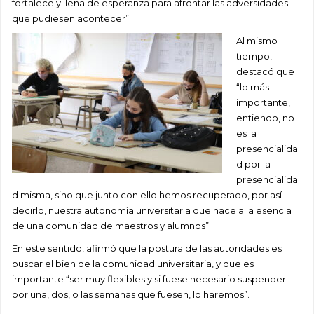
fortalece y llena de esperanza para afrontar las adversidades
que pudiesen acontecer
”
.
Al mismo
tiempo,
destacó
que
“
lo más
importante,
entiendo, no
es la
presencialida
d por la
presencialida
d misma, sino que junto con ello hemos recuperado, por así
decirlo, nuestra autonomía universitaria que hace a la esencia
de una comunidad de maestros y alumnos”.
En este sentido, afirmó que la postura de la
s autoridades
es
buscar el bien de la comunidad universitaria, y
que es
importan
te
“
ser muy flexibles y si fuese necesario suspender
por una, dos, o las semanas que fuesen, lo haremos
”.