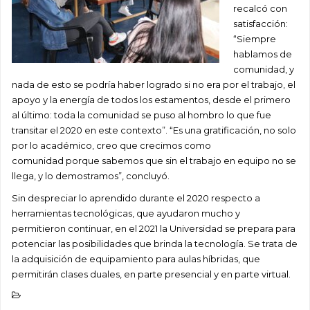
recalcó con
satisfacción:
“S
iempre
hablamos de
comunidad, y
nada de esto se podría haber logrado si no era por el trabajo, el
apoyo
y
la energía de todos los estamentos, desde el primero
al último
: t
oda
la comunidad se puso al hombro lo que fue
transitar e
l
2020 en este contexto
”
.
“
Es una gratificación, no solo
por lo académico
,
creo que
crecimos
como
comunidad porque sabemos que sin el trabajo en equipo no se
llega, y lo demostramos
”, concluyó
.
Sin despreciar lo aprendido durante el 2020 respecto a
herramientas tecnológicas, que ayudaron mucho y
permitieron
continuar
, e
n el 2021 la Universidad se prepara para
potenciar las posibilidades
que brinda la tecnología. Se trata de
la
adquisición de equipamiento para aulas híbridas, que
permitirán clases
duales
,
en
parte presencial y en parte virtual.