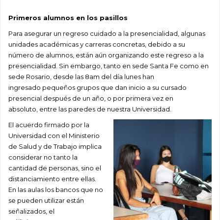
Primeros alumnos en los pasillos
Para asegurar un regreso cuidado a la presencialidad, algunas
unidades académicas y carreras concretas, debido a su
número de alumnos,
están aún organizando este regreso a la
presencialidad. Sin embargo, tanto en sede Santa Fe como en
sede Rosario, d
esde
las 8am del día lunes han
ingresado
pequeños grupos que dan inicio a su cursado
presencial
después de
un
año
,
o por primera vez en
absoluto
,
entre las paredes de nuestra Universidad.
El acuerdo firmado por la
Universidad con el Ministerio
de
S
alud y de
T
rabajo implica
considerar no tanto la
cantidad de
personas
, sino el
distanciamiento entre ell
a
s.
En las aulas los bancos que no
se pueden utilizar están
señalizados,
el