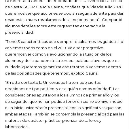
La Secretaria General de Rectorado de la Universidad Católica
de Santa Fe, CP Claudia
Gauna
, confiesa que
“
desde
Julio 2020
queremos ver qué acciones se podían seguir adelante para dar
respuesta a nuestros alumnos de la mejor manera
”
.
C
ompartió
algunos detalles sobre este regreso tan esperado a la
presencialidad
.
“Tiene 3 características que siempre recalcamos: es gradual, no
volvemos todos como en el 2019. Va a ser progresivo,
queremos ver cómo va evolucionando la situación de los
alumnos y de la pandemia. La tercera palabra clave es que es
cuidado: queremos garantizar ese retorno, y volvemos dentro
de las posibilidades que tenemos
”, explicó
Gauna
.
“En este contexto la Universidad ha tomado ciertas
decisiones
de tipo político, y es a quién damos prioridad”.
Las
consideraciones
apuntaron a los alumnos de primer año
y los
de segundo, que no han podido tener un cierre de nivel medio
o un inicio universitario presencial, con lo significativas que son
ambas etapas. Tam
bién se contempla la presencialidad para las
materias de carácter práctico, priorizando talleres y
laboratorios.