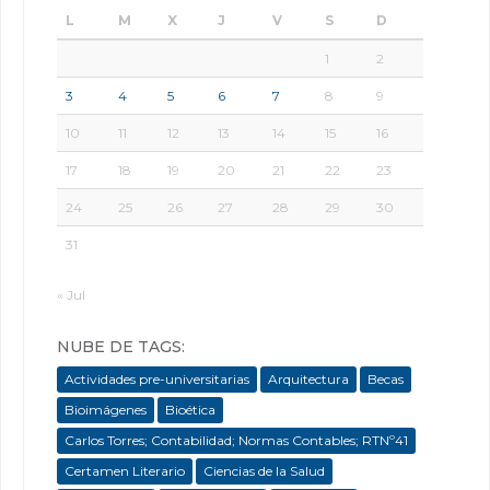
L
M
X
J
V
S
D
1
2
3
4
5
6
7
8
9
10
11
12
13
14
15
16
17
18
19
20
21
22
23
24
25
26
27
28
29
30
31
« Jul
NUBE DE TAGS:
Actividades pre-universitarias
Arquitectura
Becas
Bioimágenes
Bioética
Carlos Torres; Contabilidad; Normas Contables; RTNº41
Certamen Literario
Ciencias de la Salud