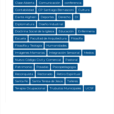
Clase Abierta
Comunicación
conferencia
Contabilidad
CP Santiago Bernasconi
Cultura
Dante Alghieri
Deportes
Derecho
DI
Diplomatura
Diseño Industrial
Doctrina Social de la Iglesia
Educación
Enfermeria
Escuela
Facultad de Arquitectura
Filosofía
Filosofía y Teología
Humanidades
Imágenes Mamarias
Integración Sensorial
Medios
Nuevo Código Civil y Comercial
Pastoral
Patrimonio
Posadas
Psicopedagogía
Reconquista
Rectorado
Retiro Espiritual
Santa Fe
Santa Teresa de Jesús
Talleres
Terapia Ocupacional
Trubutos Municipales
UCSF