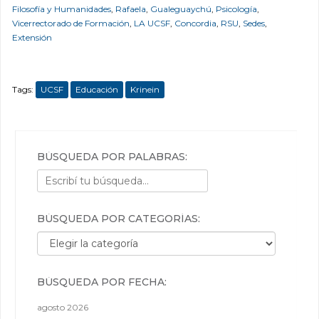
Filosofía y Humanidades
,
Rafaela
,
Gualeguaychú
,
Psicología
,
Vicerrectorado de Formación
,
LA UCSF
,
Concordia
,
RSU
,
Sedes
,
Extensión
Tags:
UCSF
Educación
Krinein
BÚSQUEDA POR PALABRAS:
BÚSQUEDA POR CATEGORÍAS:
Búsqueda por categorías:
BÚSQUEDA POR FECHA:
agosto 2026