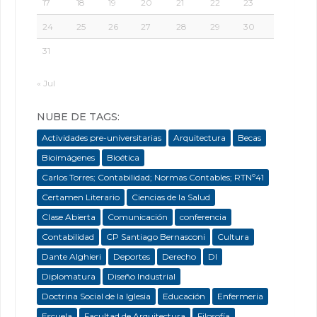
17
18
19
20
21
22
23
24
25
26
27
28
29
30
31
« Jul
NUBE DE TAGS:
Actividades pre-universitarias
Arquitectura
Becas
Bioimágenes
Bioética
Carlos Torres; Contabilidad; Normas Contables; RTNº41
Certamen Literario
Ciencias de la Salud
Clase Abierta
Comunicación
conferencia
Contabilidad
CP Santiago Bernasconi
Cultura
Dante Alghieri
Deportes
Derecho
DI
Diplomatura
Diseño Industrial
Doctrina Social de la Iglesia
Educación
Enfermeria
Escuela
Facultad de Arquitectura
Filosofía