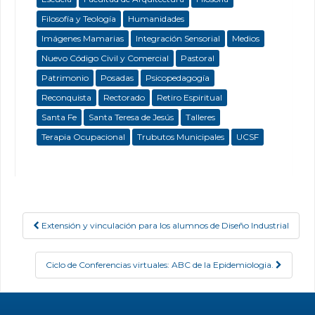
Filosofía y Teología
Humanidades
Imágenes Mamarias
Integración Sensorial
Medios
Nuevo Código Civil y Comercial
Pastoral
Patrimonio
Posadas
Psicopedagogía
Reconquista
Rectorado
Retiro Espiritual
Santa Fe
Santa Teresa de Jesús
Talleres
Terapia Ocupacional
Trubutos Municipales
UCSF
Extensión y vinculación para los alumnos de Diseño Industrial
Post navigation
Ciclo de Conferencias virtuales: ABC de la Epidemiologia.