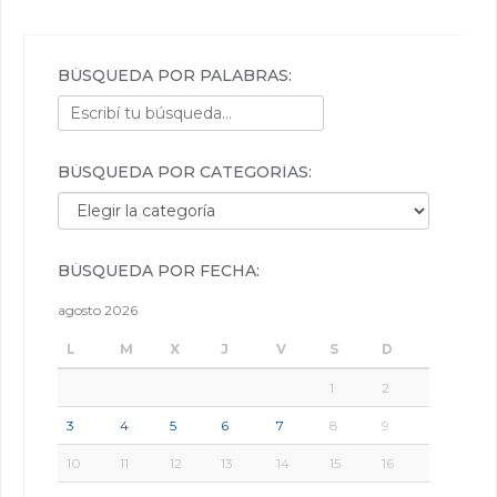
BÚSQUEDA POR PALABRAS:
BÚSQUEDA POR CATEGORÍAS:
Búsqueda por categorías:
BÚSQUEDA POR FECHA:
agosto 2026
L
M
X
J
V
S
D
1
2
3
4
5
6
7
8
9
10
11
12
13
14
15
16