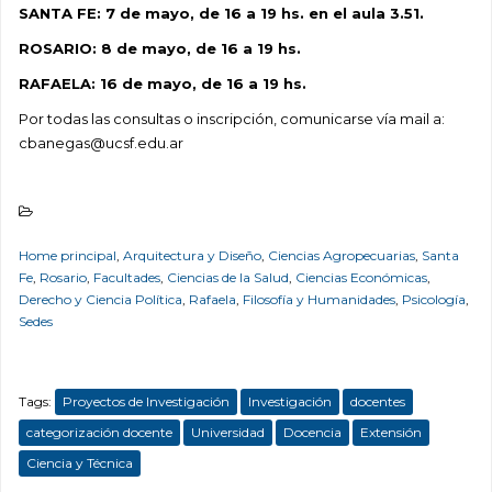
SANTA FE: 7 de mayo, de 16 a 19 hs. en el aula 3.51.
ROSARIO: 8 de mayo, de 16 a 19 hs.
RAFAELA: 16 de mayo, de 16 a 19 hs.
Por todas las consultas o inscripción, comunicarse vía mail a:
cbanegas@ucsf.edu.ar
Home principal
,
Arquitectura y Diseño
,
Ciencias Agropecuarias
,
Santa
Fe
,
Rosario
,
Facultades
,
Ciencias de la Salud
,
Ciencias Económicas
,
Derecho y Ciencia Política
,
Rafaela
,
Filosofía y Humanidades
,
Psicología
,
Sedes
Tags:
Proyectos de Investigación
Investigación
docentes
categorización docente
Universidad
Docencia
Extensión
Ciencia y Técnica