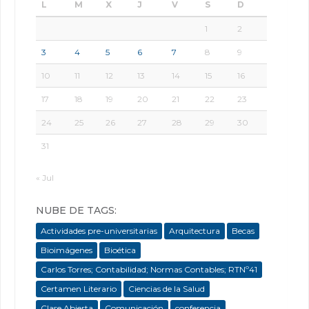
L
M
X
J
V
S
D
1
2
3
4
5
6
7
8
9
10
11
12
13
14
15
16
17
18
19
20
21
22
23
24
25
26
27
28
29
30
31
« Jul
NUBE DE TAGS:
Actividades pre-universitarias
Arquitectura
Becas
Bioimágenes
Bioética
Carlos Torres; Contabilidad; Normas Contables; RTNº41
Certamen Literario
Ciencias de la Salud
Clase Abierta
Comunicación
conferencia