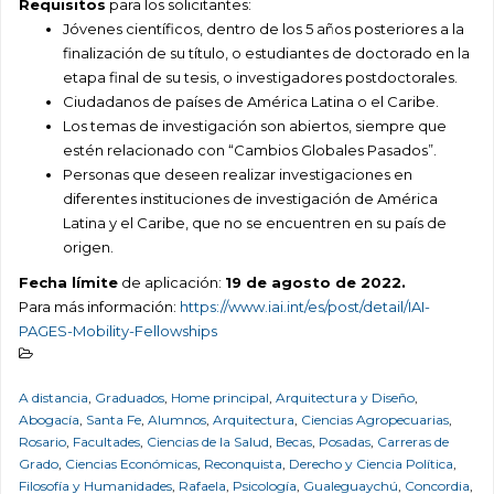
Requisitos
para los solicitantes:
Jóvenes científicos, dentro de los 5 años posteriores a la
finalización de su título, o estudiantes de doctorado en la
etapa final de su tesis, o investigadores postdoctorales.
Ciudadanos de países de América Latina o el Caribe.
Los temas de investigación son abiertos, siempre que
estén relacionado con “Cambios Globales Pasados”.
Personas que deseen realizar investigaciones en
diferentes instituciones de investigación de América
Latina y el Caribe, que no se encuentren en su país de
origen.
Fecha límite
de aplicación:
19 de agosto de 2022.
Para más información:
https://www.iai.int/es/post/detail/IAI-
PAGES-Mobility-Fellowships
A distancia
,
Graduados
,
Home principal
,
Arquitectura y Diseño
,
Abogacía
,
Santa Fe
,
Alumnos
,
Arquitectura
,
Ciencias Agropecuarias
,
Rosario
,
Facultades
,
Ciencias de la Salud
,
Becas
,
Posadas
,
Carreras de
Grado
,
Ciencias Económicas
,
Reconquista
,
Derecho y Ciencia Política
,
Filosofía y Humanidades
,
Rafaela
,
Psicología
,
Gualeguaychú
,
Concordia
,