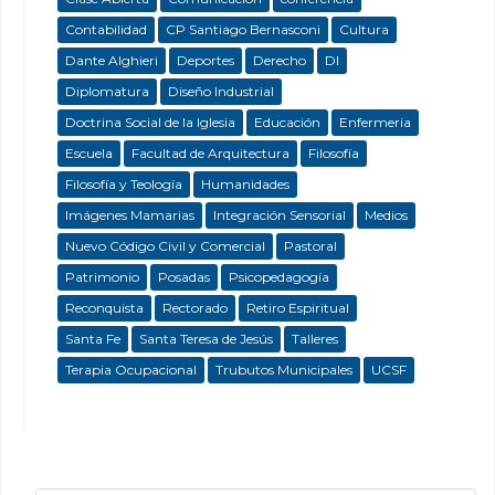
Contabilidad
CP Santiago Bernasconi
Cultura
Dante Alghieri
Deportes
Derecho
DI
Diplomatura
Diseño Industrial
Doctrina Social de la Iglesia
Educación
Enfermeria
Escuela
Facultad de Arquitectura
Filosofía
Filosofía y Teología
Humanidades
Imágenes Mamarias
Integración Sensorial
Medios
Nuevo Código Civil y Comercial
Pastoral
Patrimonio
Posadas
Psicopedagogía
Reconquista
Rectorado
Retiro Espiritual
Santa Fe
Santa Teresa de Jesús
Talleres
Terapia Ocupacional
Trubutos Municipales
UCSF