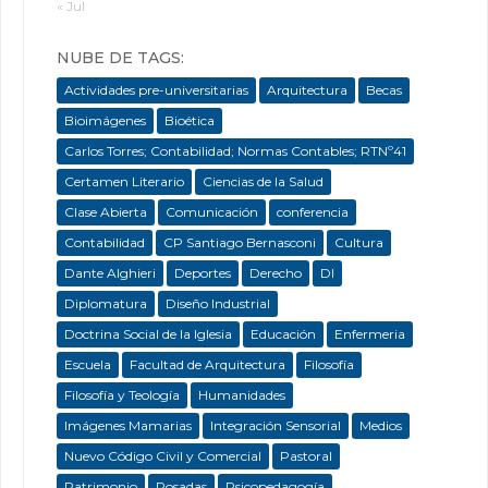
« Jul
NUBE DE TAGS:
Actividades pre-universitarias
Arquitectura
Becas
Bioimágenes
Bioética
Carlos Torres; Contabilidad; Normas Contables; RTNº41
Certamen Literario
Ciencias de la Salud
Clase Abierta
Comunicación
conferencia
Contabilidad
CP Santiago Bernasconi
Cultura
Dante Alghieri
Deportes
Derecho
DI
Diplomatura
Diseño Industrial
Doctrina Social de la Iglesia
Educación
Enfermeria
Escuela
Facultad de Arquitectura
Filosofía
Filosofía y Teología
Humanidades
Imágenes Mamarias
Integración Sensorial
Medios
Nuevo Código Civil y Comercial
Pastoral
Patrimonio
Posadas
Psicopedagogía