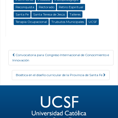
Reconquista
Rectorado
Retiro Espiritual
Santa Fe
Santa Teresa de Jesús
Talleres
Terapia Ocupacional
Trubutos Municipales
UCSF
Convocatoria para Congreso Internacional de Conocimiento e
Post navigation
Innovación
Bioética en el diseño curricular de la Provincia de Santa Fe