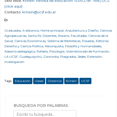
Sitio WEB:
Krínein. Revista de educación. ISSN 2718- 7616 | UCS
(click aquí)
Contacto:
krinein@ucsf.edu.ar
Graduados
,
A distancia
,
Home principal
,
Arquitectura y Diseño
,
Ciencias
Agropecuarias
,
Santa Fe
,
Docentes
,
Rosario
,
Facultades
,
Ciencias de la
Salud
,
Ciencias Económicas
,
Sistema de Bibliotecas
,
Posadas
,
Editorial
,
Derecho y Ciencia Política
,
Reconquista
,
Filosofía y Humanidades
,
Asesoría pedagógica
,
Rafaela
,
Psicología
,
Vicerrectorado de Formación
,
LA UCSF
,
Gualeguaychú
,
Concordia
,
Posgrados
,
Sedes
,
Extensión
,
Investigación
Tags:
Educación
clases
Docencia
Krinein
UCSF
BÚSQUEDA POR PALABRAS: