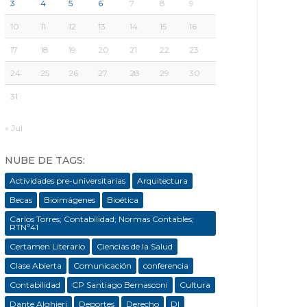
3
4
5
6
7
8
9
10
11
12
13
14
15
16
17
18
19
20
21
22
23
24
25
26
27
28
29
30
31
« Jul
NUBE DE TAGS:
Actividades pre-universitarias
Arquitectura
Becas
Bioimágenes
Bioética
Carlos Torres; Contabilidad; Normas Contables;
RTNº41
Certamen Literario
Ciencias de la Salud
Clase Abierta
Comunicación
conferencia
Contabilidad
CP Santiago Bernasconi
Cultura
Dante Alghieri
Deportes
Derecho
DI