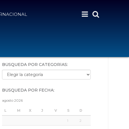
ERNACIONAL
BÚSQUEDA POR PALABRAS:
BÚSQUEDA POR CATEGORÍAS:
Búsqueda por categorías:
BÚSQUEDA POR FECHA:
agosto 2026
L
M
X
J
V
S
D
1
2