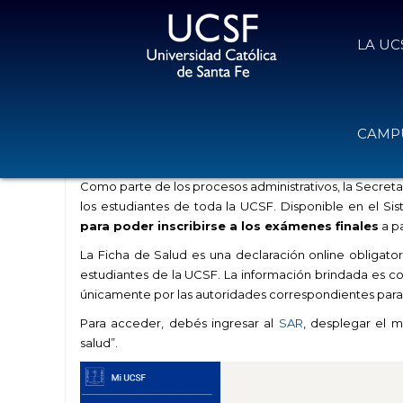
LA UC
Alumnos UCSF: Completá tu Ficha 
CAMPU
10 de junio de 2025
Volver
Como parte de los procesos administrativos, la Secre
los estudiantes de toda la UCSF. Disponible en el
Sis
para poder inscribirse a los exámenes finales
a pa
La Ficha de Salud es una declaración online obligato
estudiantes de la UCSF. La información brindada es co
únicamente por las autoridades correspondientes para 
Para acceder, debés ingresar al
SAR
, desplegar el m
salud”.