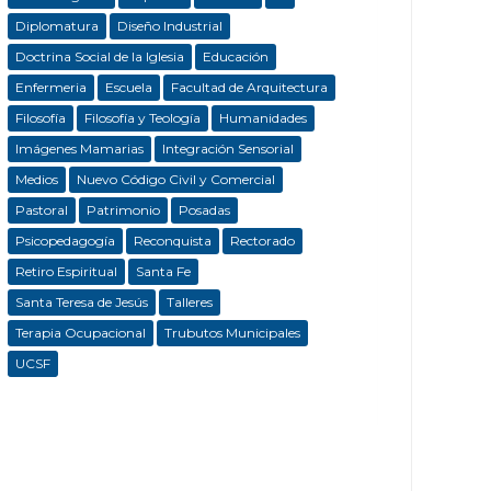
Diplomatura
Diseño Industrial
Doctrina Social de la Iglesia
Educación
Enfermeria
Escuela
Facultad de Arquitectura
Filosofía
Filosofía y Teología
Humanidades
Imágenes Mamarias
Integración Sensorial
Medios
Nuevo Código Civil y Comercial
Pastoral
Patrimonio
Posadas
Psicopedagogía
Reconquista
Rectorado
Retiro Espiritual
Santa Fe
Santa Teresa de Jesús
Talleres
Terapia Ocupacional
Trubutos Municipales
UCSF