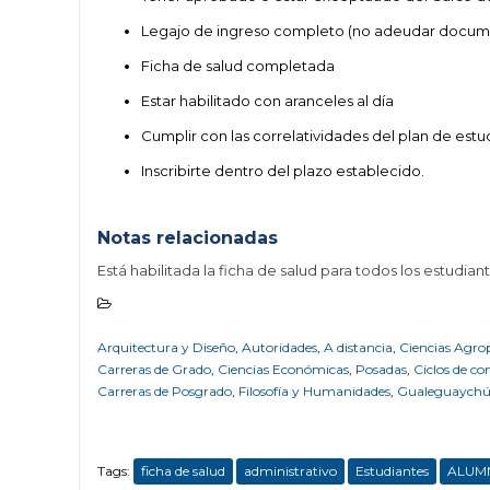
Legajo de ingreso completo (no adeudar documen
Ficha de salud completada
Estar habilitado con aranceles al día
Cumplir con las correlatividades del plan de estu
Inscribirte dentro del plazo establecido.
Notas relacionadas
Está habilitada la ficha de salud para todos los estudian
Arquitectura y Diseño
,
Autoridades
,
A distancia
,
Ciencias Agro
Carreras de Grado
,
Ciencias Económicas
,
Posadas
,
Ciclos de c
Carreras de Posgrado
,
Filosofía y Humanidades
,
Gualeguaych
Tags:
ficha de salud
administrativo
Estudiantes
ALUM