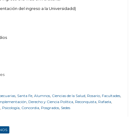
tación del ingreso a la Universidadd)
dios
tes
pecuarias
,
Santa Fe
,
Alumnos
,
Ciencias de la Salud
,
Rosario
,
Facultades
,
omplementación
,
Derecho y Ciencia Política
,
Reconquista
,
Rafaela
,
ú
,
Psicología
,
Concordia
,
Posgrados
,
Sedes
NOS