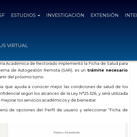
SF
ESTUDIOS
INVESTIGACIÓN
EXTENSIÓN
INT
de Salud en el SAR
S VIRTUAL
taría Académica de Rectorado implementó la Ficha de Salud para
tema de Autogestión Remota (SAR), es un
trámite necesario
rtir del próximo turno.
ria que ayuda a conocer mejor las condiciones de salud de los
nfidencial según los
alcances de la Ley N°25.326
, y será utilizada
mejorar los servicios académicos y de bienestar.
enú de opciones del Perfil de usuario y seleccionar “Ficha de