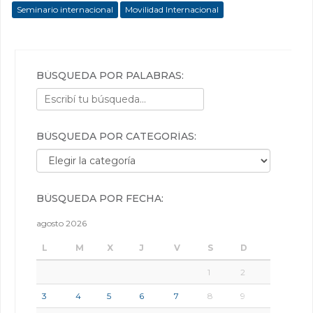
Seminario internacional
Movilidad Internacional
BÚSQUEDA POR PALABRAS:
BÚSQUEDA POR CATEGORÍAS:
Búsqueda por categorías:
BÚSQUEDA POR FECHA:
agosto 2026
L
M
X
J
V
S
D
1
2
3
4
5
6
7
8
9