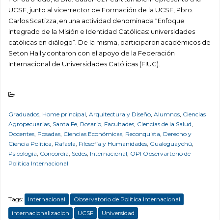
UCSF, junto al vicerrector de Formación de la UCSF, Pbro.
Carlos Scatizza, en una actividad denominada “Enfoque
integrado de la Misión e Identidad Católicas: universidades
católicas en diálogo”. De la misma, participaron académicos de
Seton Hall y contaron con el apoyo de la Federación
Internacional de Universidades Católicas (FIUC).
Graduados
,
Home principal
,
Arquitectura y Diseño
,
Alumnos
,
Ciencias
Agropecuarias
,
Santa Fe
,
Rosario
,
Facultades
,
Ciencias de la Salud
,
Docentes
,
Posadas
,
Ciencias Económicas
,
Reconquista
,
Derecho y
Ciencia Política
,
Rafaela
,
Filosofía y Humanidades
,
Gualeguaychú
,
Psicología
,
Concordia
,
Sedes
,
Internacional
,
OPI Observartorio de
Política Internacional
Tags:
Internacional
Observatorio de Política Internacional
internacionalizacion
UCSF
Universidad