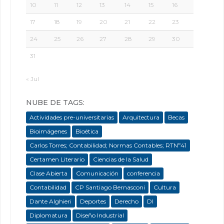
10
11
12
13
14
15
16
17
18
19
20
21
22
23
24
25
26
27
28
29
30
31
« Jul
NUBE DE TAGS:
Actividades pre-universitarias
Arquitectura
Becas
Bioimágenes
Bioética
Carlos Torres; Contabilidad; Normas Contables; RTNº41
Certamen Literario
Ciencias de la Salud
Clase Abierta
Comunicación
conferencia
Contabilidad
CP Santiago Bernasconi
Cultura
Dante Alghieri
Deportes
Derecho
DI
Diplomatura
Diseño Industrial