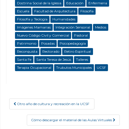
Doctrina Social de la Iglesia
Educación
Enfermeria
Escuela
Facultad de Arquitectura
Filosofía
Filosofía y Teología
Humanidades
Imágenes Mamarias
Integración Sensorial
Medios
Nuevo Código Civil y Comercial
Pastoral
Patrimonio
Posadas
Psicopedagogía
Reconquista
Rectorado
Retiro Espiritual
Santa Fe
Santa Teresa de Jesús
Talleres
Terapia Ocupacional
Trubutos Municipales
UCSF
Otro año de cultura y recreación en la UCSF
Post navigation
Cómo descargar el material de las Aulas Virtuales